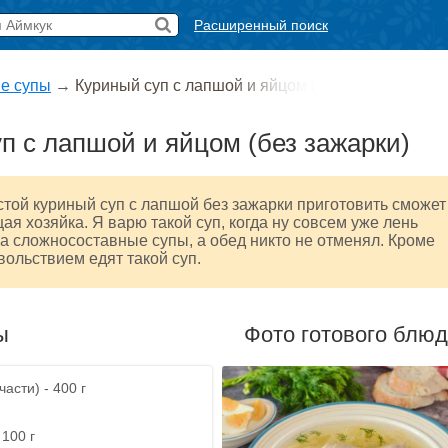
Расширенный поиск
е супы
→
Куриный суп с лапшой и яйцом (
п с лапшой и яйцом (без зажарки)
той куриный суп с лапшой без зажарки приготовить сможет
я хозяйка. Я варю такой суп, когда ну совсем уже лень
а сложносоставные супы, а обед никто не отменял. Кроме
овольствием едят такой суп.
ы
Фото готового блю
асти) - 400 г
100 г