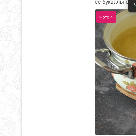
её буквально 2-
Фото 4