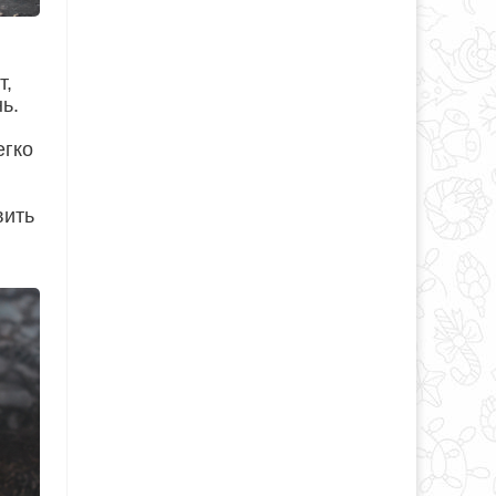
т,
ь.
егко
вить