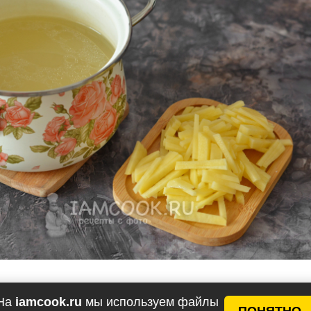
офель сварится, засыпьте в суп яичную лапшу и вар
На
iamcook.ru
мы используем файлы
ПОНЯТНО