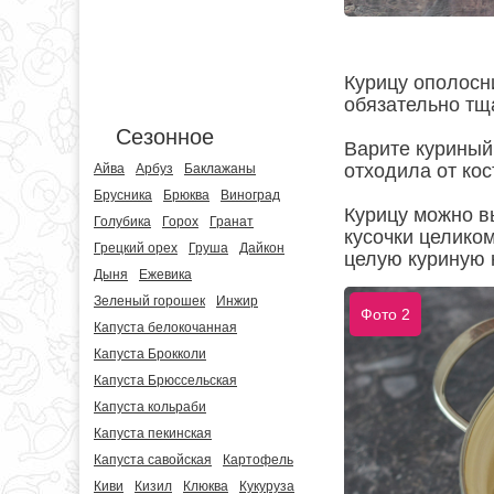
Курицу ополосни
обязательно тща
Сезонное
Варите куриный 
отходила от кос
Айва
Арбуз
Баклажаны
Брусника
Брюква
Виноград
Курицу можно вы
Голубика
Горох
Гранат
кусочки целиком
Грецкий орех
Груша
Дайкон
целую куриную 
Дыня
Ежевика
Зеленый горошек
Инжир
Фото 2
Капуста белокочанная
Капуста Брокколи
Капуста Брюссельская
Капуста кольраби
Капуста пекинская
Капуста савойская
Картофель
Киви
Кизил
Клюква
Кукуруза