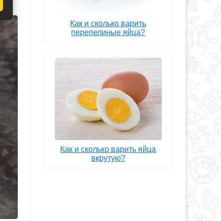
Как и сколько варить
перепелиные яйца?
Как и сколько варить яйца
вкрутую?