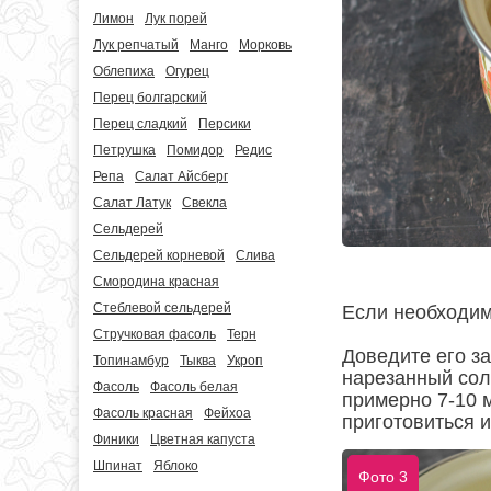
Лимон
Лук порей
Лук репчатый
Манго
Морковь
Облепиха
Огурец
Перец болгарский
Перец сладкий
Персики
Петрушка
Помидор
Редис
Репа
Салат Айсберг
Салат Латук
Свекла
Сельдерей
Сельдерей корневой
Слива
Смородина красная
Стеблевой сельдерей
Если необходим
Стручковая фасоль
Терн
Доведите его з
Топинамбур
Тыква
Укроп
нарезанный сол
Фасоль
Фасоль белая
примерно 7-10 
Фасоль красная
Фейхоа
приготовиться и
Финики
Цветная капуста
Шпинат
Яблоко
Фото 3