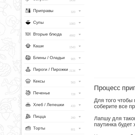
1456
Приправы
320
Супы
1083
Вторые блюда
4682
Каши
1543
Блины / Оладьи
965
Пироги / Пирожки
2134
Кексы
563
Процесс при
Печенье
728
Для того чтобы 
Хлеб / Лепешки
соберите все пр
433
Пицца
Лапшу для тако
260
паутинка будет 
Торты
801