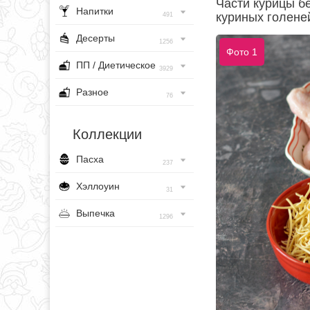
Части курицы бе
Напитки
куриных голене
491
Десерты
1256
Фото 1
ПП / Диетическое
3929
Разное
76
Коллекции
Пасха
237
Хэллоуин
31
Выпечка
1296