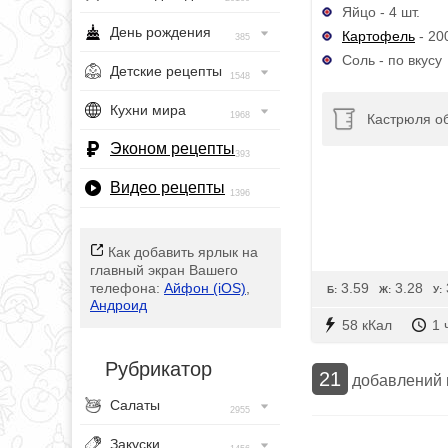
Яйцо - 4 шт.
День рождения
Картофель
- 200
385
Соль - по вкусу
Детские рецепты
1548
Кухни мира
1968
Кастрюля о
Эконом рецепты
393
Видео рецепты
1396
Как добавить ярлык на
главный экран Вашего
3.59
3.28
телефона:
Айфон (iOS)
,
Б:
Ж:
У:
Андроид
58 кКал
1 
Рубрикатор
21
добавлений
Салаты
2955
Закуски