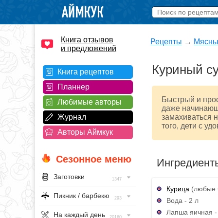
Книга отзывов
Рецепты
→
Мясны
и предложений
Куриный су
Книга рецептов
Планнер
Быстрый и прос
Любимые авторы
даже начинающа
Журнал
замахиваться н
того, дети с уд
Авторы Аймкук
Сезонное меню
Ингредиент
Заготовки
1347
Курица
(любые ч
Пикник / барбекю
293
Вода - 2 л
Лапша яичная - 
На каждый день
20160