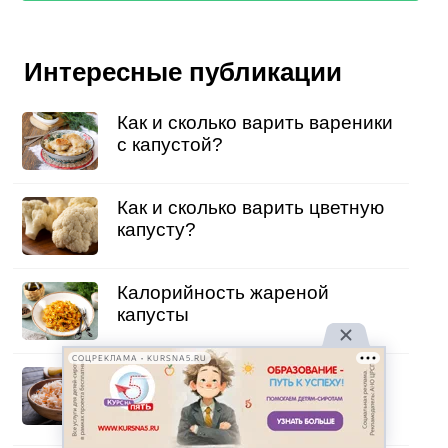
Интересные публикации
Как и сколько варить вареники
с капустой?
Как и сколько варить цветную
капусту?
Калорийность жареной
капусты
СОЦРЕКЛАМА • KURSNA5.RU
Почему квашеная капуста
кислая, горькая, тухлая и
плесневеет?