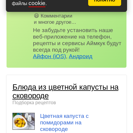
ПОНЯТНО
cookie
😗 Страница профиля
файлы
.
😋 Фотоотчеты
😃 Комментарии
и многое другое…
Не забудьте установить наше
веб-приложение на телефон,
рецепты и сервисы Аймкук будут
всегда под рукой!
Айфон (iOS)
,
Андроид
Блюда из цветной капусты на
сковороде
Подборка рецептов
Цветная капуста с
помидорами на
сковороде