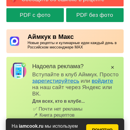
PDF с фото
PDF без фото
Аймкук в Макс
Новые рецепты и кулинарные идеи каждый день в
Российском мессенджере MAX
Надоела реклама?
✕
Вступайте в клуб Аймкук. Просто
зарегистируйтесь
или
войдите
на наш сайт через Яндекс или
ВК.
Для всех, кто в клубе...
✅ Почти нет рекламы
📌 Книга рецептов
🤩 Планер питания
На
iamcook.ru
мы используем
🤓 Журнал