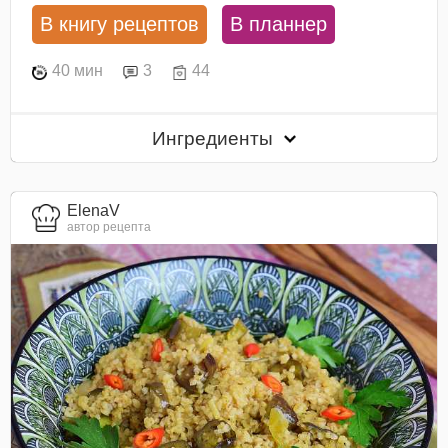
В книгу рецептов
В планнер
40 мин
3
44
Ингредиенты
ElenaV
автор рецепта