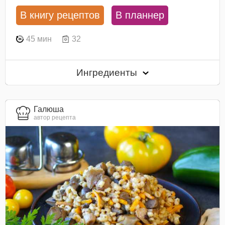
В книгу рецептов
В планнер
45 мин
32
Ингредиенты
Галюша
автор рецепта