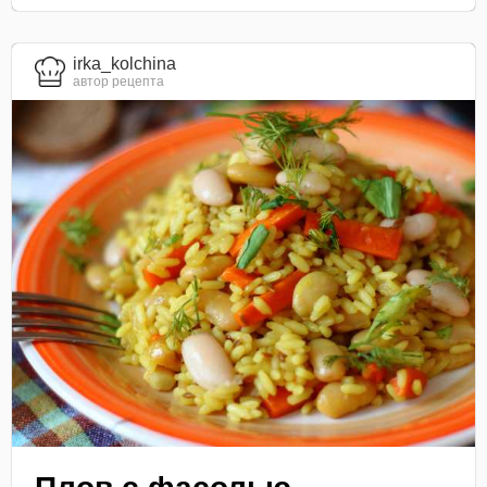
irka_kolchina
автор рецепта