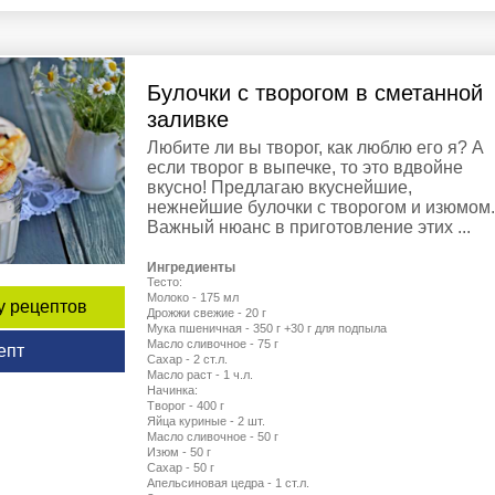
Булочки с творогом в сметанной
заливке
Любите ли вы творог, как люблю его я? А
если творог в выпечке, то это вдвойне
вкусно! Предлагаю вкуснейшие,
нежнейшие булочки с творогом и изюмом.
Важный нюанс в приготовление этих ...
Ингредиенты
Тесто:
Молоко - 175 мл
у рецептов
Дрожжи свежие - 20 г
Мука пшеничная - 350 г +30 г для подпыла
Масло сливочное - 75 г
епт
Сахар - 2 ст.л.
Масло раст - 1 ч.л.
Начинка:
Творог - 400 г
Яйца куриные - 2 шт.
Масло сливочное - 50 г
Изюм - 50 г
Сахар - 50 г
Апельсиновая цедра - 1 ст.л.