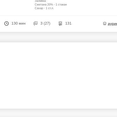
Заливка:
Сметана 20% - 1 стакан
Сахар - 1 ст.л.
130 мин
3 (27)
131
aури