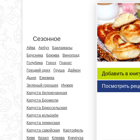
Сезонное
Айва
Арбуз
Баклажаны
Брусника
Брюква
Виноград
Голубика
Горох
Гранат
Грецкий орех
Груша
Дайкон
Добавить в книг
Дыня
Ежевика
Зеленый горошек
Инжир
Посмотреть рец
Капуста белокочанная
Капуста Брокколи
Капуста Брюссельская
Капуста кольраби
Капуста пекинская
Капуста савойская
Картофель
Киви
Кизил
Клюква
Кукуруза