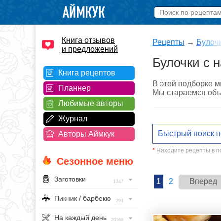
Книга отзывов
Рецепты
→
Булоч
и предложений
Булочки с 
Книга рецептов
В этой подборке м
Планнер
Мы стараемся объя
Любимые авторы
Журнал
Авторы Аймкук
*
Находите рецепты в по
Сезонное меню
Заготовки
1
2
Вперед
1347
Пикник / барбекю
293
На каждый день
20160