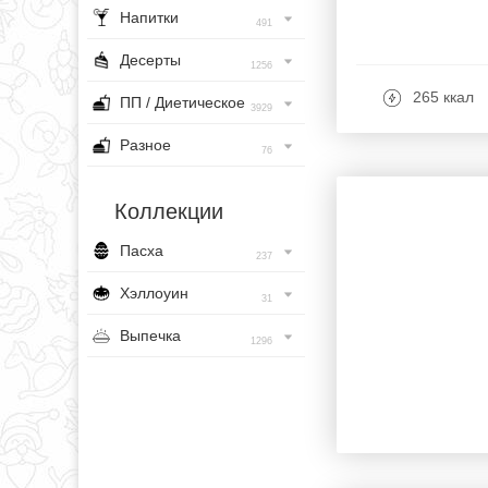
Напитки
491
Десерты
1256
265 ккал
ПП / Диетическое
3929
Разное
76
Коллекции
Пасха
237
Хэллоуин
31
Выпечка
1296