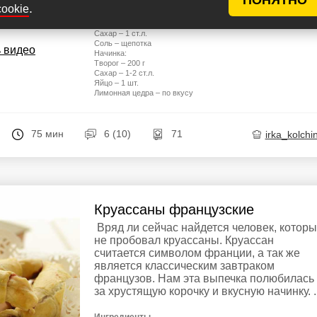
Кефир – 125 мл
.
cookie
Растительное масло – 1 ст.л.
епт
Сода – 1/2 ч.л.
Сахар – 1 ст.л.
Соль – щепотка
 видео
Начинка:
Творог – 200 г
Сахар – 1-2 ст.л.
Яйцо – 1 шт.
Лимонная цедра – по вкусу
75 мин
6 (10)
71
irka_kolchi
Круассаны французские
Вряд ли сейчас найдется человек, котор
не пробовал круассаны. Круассан
считается символом франции, а так же
является классическим завтраком
французов. Нам эта выпечка полюбилась
за хрустящую корочку и вкусную начинку. ..
Ингредиенты