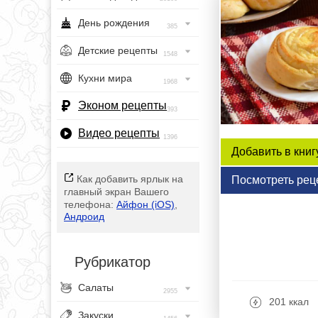
День рождения
385
Детские рецепты
1548
Кухни мира
1968
Эконом рецепты
393
Видео рецепты
1396
Добавить в книг
Как добавить ярлык на
Посмотреть рец
главный экран Вашего
телефона:
Айфон (iOS)
,
Андроид
Рубрикатор
Салаты
2955
201 ккал
Закуски