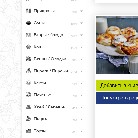
1456
Приправы
320
Супы
1083
Вторые блюда
4682
Каши
1543
Блины / Оладьи
965
Пироги / Пирожки
2134
Кексы
563
Добавить в книг
Печенье
728
Посмотреть рец
Хлеб / Лепешки
433
Пицца
260
Торты
801