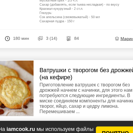
Мускатный орех - 1/3 ч.л.
Сахар (добавлять, если тыква несладкая) - по вкусу
Крахмал кукурузный - 2 ст.л.
Глазурь:
Сок апельсина (свежевыжатый) - 50 мл
Сахарная пудра - 150 г
180 мин
3 (14)
84
Мари
Ватрушки с творогом без дрожже
(на кефире)
Приготовление ватрушек с творогом без
дрожжей начнем с начинки, для этого нам
потребуются следующие ингредиенты. В
миске соединяем компоненты для начинк
творог, яйцо, сахар и цедру лимона.
Перемешиваем ...
Ингредиенты
Тесто:
у рецептов
На
iamcook.ru
мы используем файлы
Мука пшеничная – 150 г
ПОНЯТНО