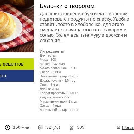
Булочки с творогом
Для приготовления булочек с творогом
подготовьте продукты по списку. Удобно
ставить тесто в хлебопечке, для этого
смешайте сначала молоко с сахаром и
солью. Затем всыпьте муку и дрожжи и
добавьте ...
Ингредиенты
Для теста:
Мука - 500 г
у рецептов
Молоко - 320 мл
Масло сливочное - 50 г
Сахар - 3 ст.л.
епт
Ванильный сахар - 1 ст.л.
Дрожжи сухие - 1,5 ч.л.
Соль - 1 ч.л.
Для начинки:
Творог протертый - 600 г
Яйцо куриное - 2 шт.
Мука пшеничная - 1 ст.л.
Сахар - 4 ст.л.
Ванильный сахар - 1 ст.л.
160 мин
32 (76)
395
Elena