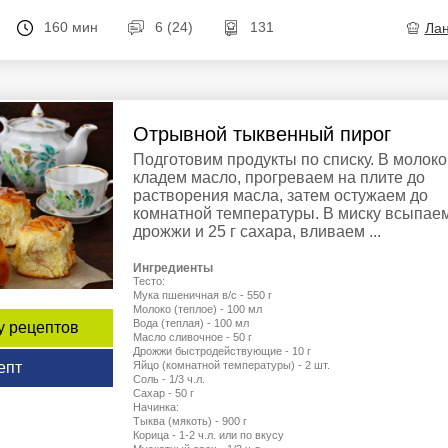
160 мин
6 (24)
131
Ла
Отрывной тыквенный пирог
Подготовим продукты по списку. В молоко
кладем масло, прогреваем на плите до
растворения масла, затем остужаем до
комнатной температуры. В миску всыпае
дрожжи и 25 г сахара, вливаем ...
Ингредиенты
Тесто:
Мука пшеничная в/c - 550 г
Молоко (теплое) - 100 мл
Вода (теплая) - 100 мл
у рецептов
Масло сливочное - 50 г
Дрожжи быстродействующие - 10 г
Яйцо (комнатной температуры) - 2 шт.
епт
Соль - 1/3 ч.л.
Сахар - 50 г
Начинка:
Тыква (мякоть) - 900 г
Корица - 1-2 ч.л. или по вкусу