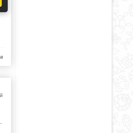
na
ый
.