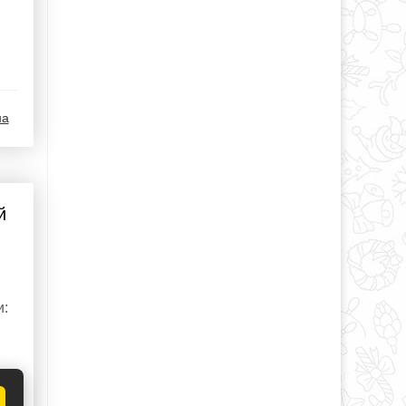
на
й
и: