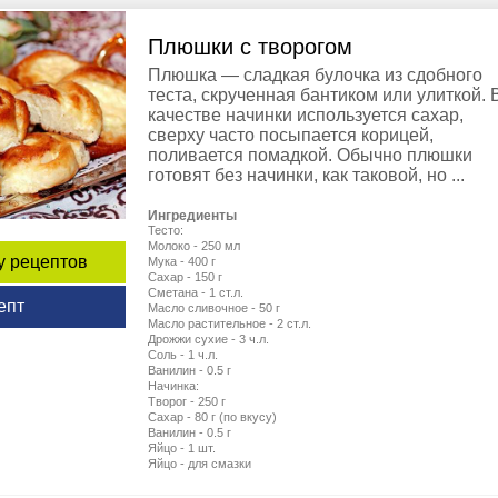
Плюшки с творогом
Плюшка — сладкая булочка из сдобного
теста, скрученная бантиком или улиткой. 
качестве начинки используется сахар,
сверху часто посыпается корицей,
поливается помадкой. Обычно плюшки
готовят без начинки, как таковой, но ...
Ингредиенты
Тесто:
Молоко - 250 мл
у рецептов
Мука - 400 г
Сахар - 150 г
Сметана - 1 ст.л.
епт
Масло сливочное - 50 г
Масло растительное - 2 ст.л.
Дрожжи сухие - 3 ч.л.
Соль - 1 ч.л.
Ванилин - 0.5 г
Начинка:
Творог - 250 г
Сахар - 80 г (по вкусу)
Ванилин - 0.5 г
Яйцо - 1 шт.
Яйцо - для смазки