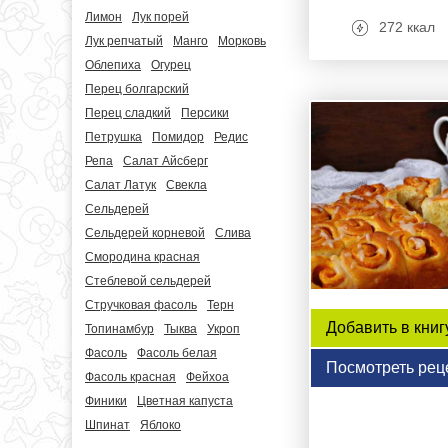
Лимон
Лук порей
272 ккал
Лук репчатый
Манго
Морковь
Облепиха
Огурец
Перец болгарский
Перец сладкий
Персики
Петрушка
Помидор
Редис
Репа
Салат Айсберг
Салат Латук
Свекла
Сельдерей
Сельдерей корневой
Слива
Смородина красная
Стеблевой сельдерей
Стручковая фасоль
Терн
Добавить в книг
Топинамбур
Тыква
Укроп
Фасоль
Фасоль белая
Посмотреть рец
Фасоль красная
Фейхоа
Финики
Цветная капуста
Шпинат
Яблоко