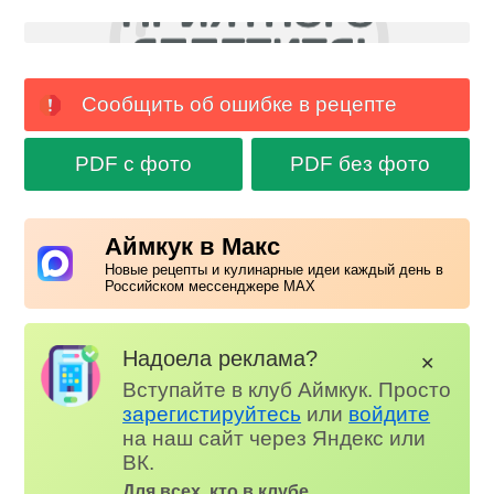
Сообщить об ошибке в рецепте
PDF с фото
PDF без фото
Аймкук в Макс
Новые рецепты и кулинарные идеи каждый день в
Российском мессенджере MAX
Надоела реклама?
✕
Вступайте в клуб Аймкук. Просто
зарегистируйтесь
или
войдите
на наш сайт через Яндекс или
ВК.
Для всех, кто в клубе...