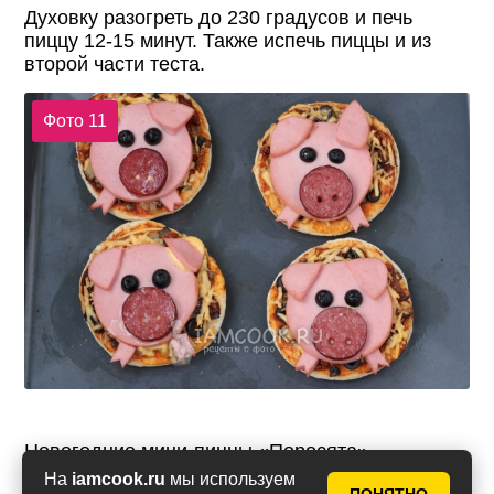
Духовку разогреть до 230 градусов и печь
пиццу 12-15 минут. Также испечь пиццы и из
второй части теста.
Фото 11
Новогодние мини-пиццы «Поросята»
получаются очень вкусными даже в холодном
На
iamcook.ru
мы используем