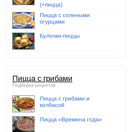
(+пицца)
Пицца с солеными
огурцами
Булочки-пиццы
Пицца с грибами
Подборка рецептов
Пицца с грибами и
колбасой
Пицца «Времена года»