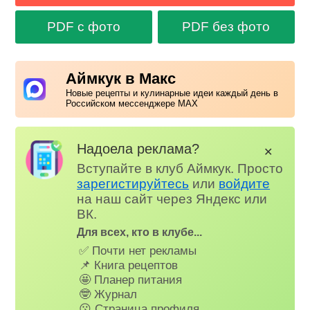
PDF с фото
PDF без фото
Аймкук в Макс
Новые рецепты и кулинарные идеи каждый день в
Российском мессенджере MAX
Надоела реклама?
✕
Вступайте в клуб Аймкук. Просто
зарегистируйтесь
или
войдите
на наш сайт через Яндекс или
ВК.
Для всех, кто в клубе...
✅ Почти нет рекламы
📌 Книга рецептов
🤩 Планер питания
🤓 Журнал
😗 Страница профиля