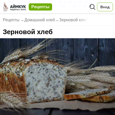
Рецепты
Вход
Рецепты
→
Домашний хлеб
→
Зерновой хлеб
Зерновой хлеб