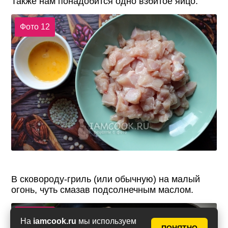
Также нам понадобится одно взбитое яйцо.
Фото 12
В сковороду-гриль (или обычную) на малый
огонь, чуть смазав подсолнечным маслом.
Фото 13
На
iamcook.ru
мы используем