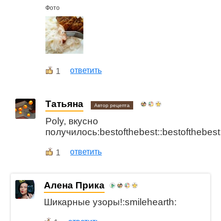
Фото
1
ответить
Татьяна
Автор рецепта
Poly, вкусно
получилось:bestofthebest::bestofthebest:
1
ответить
Алена Прика
Шикарные узоры!:smilehearth: