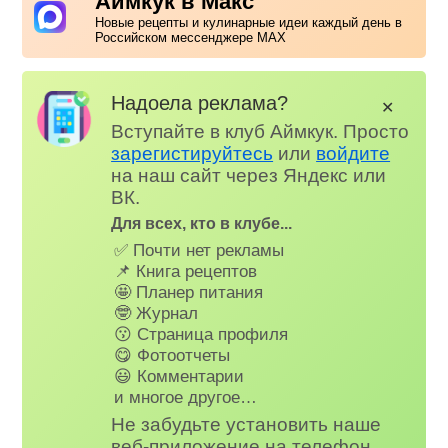
Аймкук в Макс
Новые рецепты и кулинарные идеи каждый день в
Российском мессенджере MAX
Надоела реклама?
✕
Вступайте в клуб Аймкук. Просто
зарегистируйтесь
или
войдите
на наш сайт через Яндекс или
ВК.
Для всех, кто в клубе...
✅ Почти нет рекламы
📌 Книга рецептов
🤩 Планер питания
🤓 Журнал
😗 Страница профиля
😋 Фотоотчеты
😃 Комментарии
и многое другое…
Не забудьте установить наше
веб-приложение на телефон,