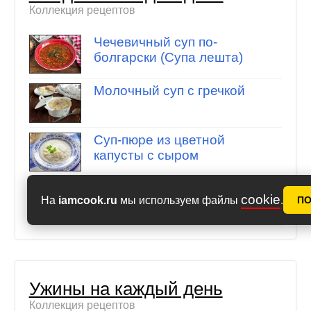
Коллекция рецептов
Чечевичный суп по-
болгарски (Супа лешта)
Молочный суп с гречкой
Суп-пюре из цветной
капусты с сыром
Окрошка с редькой
cookie
На
iamcook.ru
мы используем файлы
.
П
Ужины на каждый день
Коллекция рецептов