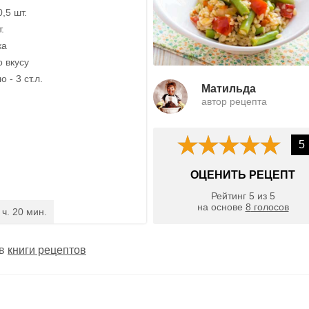
0,5 шт.
.
ка
о вкусу
 - 3 ст.л.
Матильда
автор рецепта
5
ОЦЕНИТЬ РЕЦЕПТ
Рейтинг
5
из
5
на основе
8
голосов
 ч. 20 мин.
 в
книги рецептов