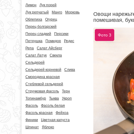
Лимон
Лук порей
Лук репчатый
Манго
Морковь
Овощи нарежьте
помешивая, бук
Облепиха
Огурец
Перец болгарский
Перец сладкий
Персики
Фото 3
Петрушка
Помидор
Редис
Репа
Салат Айсберг
Салат Латук
Свекла
Сельдерей
Сельдерей корневой
Слива
Смородина красная
Стеблевой сельдерей
Стручковая фасоль
Терн
Топинамбур
Тыква
Укроп
Фасоль
Фасоль белая
Фасоль красная
Фейхоа
Финики
Цветная капуста
Шпинат
Яблоко