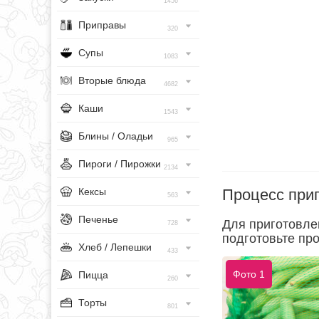
1456
Приправы
320
Супы
1083
Вторые блюда
4682
Каши
1543
Блины / Оладьи
965
Пироги / Пирожки
2134
Процесс при
Кексы
563
Печенье
Для приготовле
728
подготовьте про
Хлеб / Лепешки
433
Фото 1
Пицца
260
Торты
801