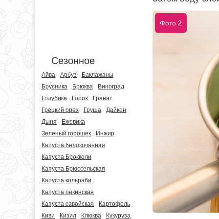
Фото 2
Сезонное
Айва
Арбуз
Баклажаны
Брусника
Брюква
Виноград
Голубика
Горох
Гранат
Грецкий орех
Груша
Дайкон
Дыня
Ежевика
Зеленый горошек
Инжир
Капуста белокочанная
Капуста Брокколи
Капуста Брюссельская
Капуста кольраби
Капуста пекинская
Капуста савойская
Картофель
Киви
Кизил
Клюква
Кукуруза