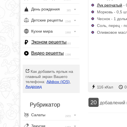
Лук репчатый
- 
День рождения
385
Морковь - 0,5 шт
Чеснок - 1 доль
Детские рецепты
1548
Соль, перец - п
Кухни мира
Оливковое масло
1968
Эконом рецепты
393
Видео рецепты
1396
Как добавить ярлык на
главный экран Вашего
телефона:
Айфон (iOS)
,
Андроид
116 кКал
0
20
добавлений
Рубрикатор
Салаты
2955
Закуски