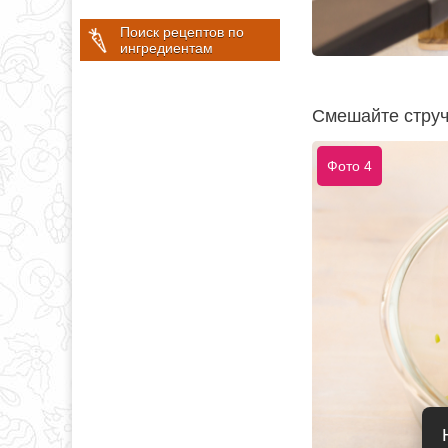
Поиск рецептов по
ингредиентам
Смешайте струч
Фото 4