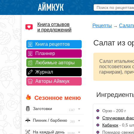
Книга отзывов
Рецепты
→
Салат
и предложений
Салат из о
Книга рецептов
Планнер
Салат итальянс
Любимые авторы
постсоветских 
Журнал
гарнирам), при
Авторы Аймкук
Ингредиент
Сезонное меню
Заготовки
Орзо - 200 г
1347
Стручковая фа
Пикник / барбекю
293
Кабачок
- 0,5 шт
На каждый день
Помидор свежий 
20160