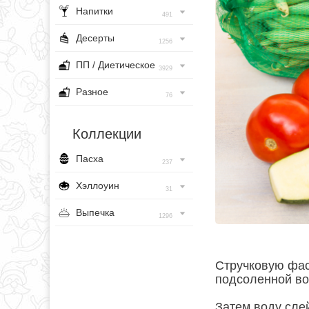
Напитки
491
Десерты
1256
ПП / Диетическое
3929
Разное
76
Коллекции
Пасха
237
Хэллоуин
31
Выпечка
1296
Стручковую фас
подсоленной во
Затем воду сле