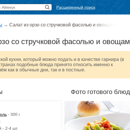
Расширенный поиск
ы
→
Салат из орзо со стручковой фасолью и овощами
рзо со стручковой фасолью и овоща
кой кухни, который можно подать и в качестве гарнира (в
странах подобные блюда принято относить именно к
чём как в обычные дни, так и в постные.
ы
Фото готового блю
соль
- 300 г
.
- 2-4 шт.