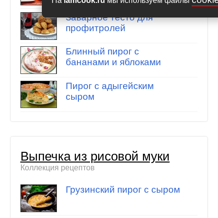
На
iamcook.ru
мы используем файлы
Заварное тесто для
профитролей
Блинный пирог с
бананами и яблоками
Пирог с адыгейским
сыром
Выпечка из рисовой муки
Коллекция рецептов
Грузинский пирог с сыром