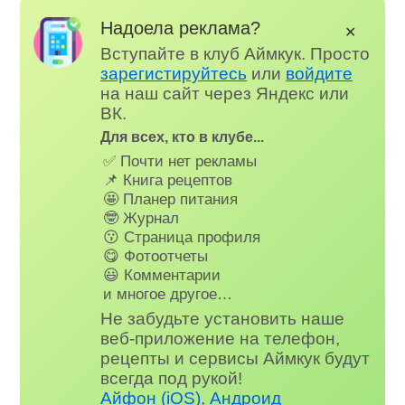
Надоела реклама?
✕
Вступайте в клуб Аймкук. Просто
зарегистируйтесь
или
войдите
на наш сайт через Яндекс или
ВК.
Для всех, кто в клубе...
✅ Почти нет рекламы
📌 Книга рецептов
🤩 Планер питания
🤓 Журнал
😗 Страница профиля
😋 Фотоотчеты
😃 Комментарии
и многое другое…
Не забудьте установить наше
веб-приложение на телефон,
рецепты и сервисы Аймкук будут
всегда под рукой!
Айфон (iOS)
,
Андроид