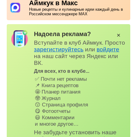
Аймкук в Макс
Новые рецепты и кулинарные идеи каждый день в
Российском мессенджере MAX
Надоела реклама?
✕
Вступайте в клуб Аймкук. Просто
зарегистируйтесь
или
войдите
на наш сайт через Яндекс или
ВК.
Для всех, кто в клубе...
✅ Почти нет рекламы
📌 Книга рецептов
🤩 Планер питания
🤓 Журнал
😗 Страница профиля
😋 Фотоотчеты
😃 Комментарии
и многое другое…
Не забудьте установить наше