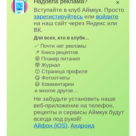
Надоела реклама?
✕
Вступайте в клуб Аймкук. Просто
зарегистируйтесь
или
войдите
на наш сайт через Яндекс или
ВК.
Для всех, кто в клубе...
✅ Почти нет рекламы
📌 Книга рецептов
🤩 Планер питания
🤓 Журнал
😗 Страница профиля
😋 Фотоотчеты
😃 Комментарии
и многое другое…
Не забудьте установить наше
веб-приложение на телефон,
рецепты и сервисы Аймкук будут
всегда под рукой!
Айфон (iOS)
,
Андроид