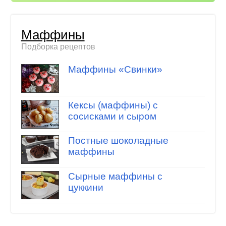
Маффины
Подборка рецептов
Маффины «Свинки»
Кексы (маффины) с
сосисками и сыром
Постные шоколадные
маффины
Сырные маффины с
цуккини