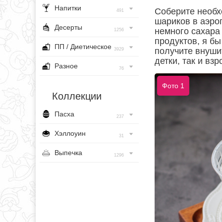
Напитки
Соберите необх
491
шариков в аэро
Десерты
немного сахара
1256
продуктов, я бы
ПП / Диетическое
получите внушит
3929
детки, так и вз
Разное
76
Фото 1
Коллекции
Пасха
237
Хэллоуин
31
Выпечка
1296