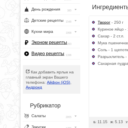
Ингредиент
День рождения
385
Детские рецепты
Творог
- 250 г
1548
Куриное яйцо - 
Кухни мира
1968
Сахар - 2 ст.л.
Эконом рецепты
Мука пшеничная
393
Соль - 1 щепот
Видео рецепты
1396
Разрыхлитель - 
Сахарная пудра 
Как добавить ярлык на
главный экран Вашего
телефона:
Айфон (iOS)
,
Андроид
Рубрикатор
Салаты
2955
11.15
5.13
Б:
Ж:
У
Закуски