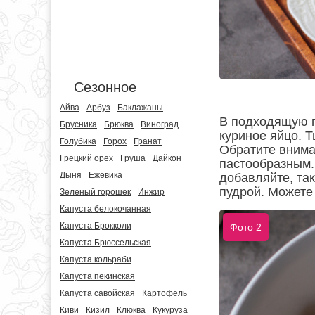
Сезонное
Айва
Арбуз
Баклажаны
В подходящую г
Брусника
Брюква
Виноград
куриное яйцо. Т
Голубика
Горох
Гранат
Обратите внима
Грецкий орех
Груша
Дайкон
пастообразным.
Дыня
Ежевика
добавляйте, та
пудрой. Можете
Зеленый горошек
Инжир
Капуста белокочанная
Капуста Брокколи
Фото 2
Капуста Брюссельская
Капуста кольраби
Капуста пекинская
Капуста савойская
Картофель
Киви
Кизил
Клюква
Кукуруза