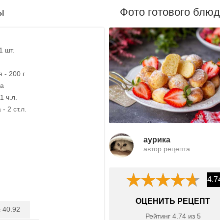
ы
Фото готового блю
1 шт.
 - 200 г
ка
1 ч.л.
- 2 ст.л.
aурика
автор рецепта
4.7
ОЦЕНИТЬ РЕЦЕПТ
40.92
:
Рейтинг
4.74
из
5