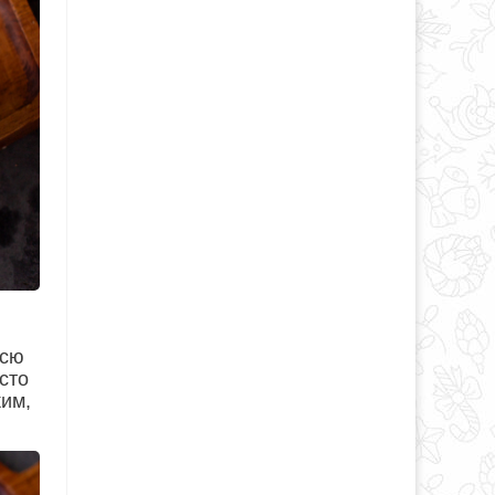
всю
есто
ким,