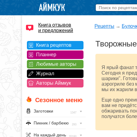
Книга отзывов
Рецепты
→
Булоч
и предложений
Творожные
Книга рецептов
Планнер
Любимые авторы
Я ярый фанат т
Сегодня я пред
Журнал
шарики". Готови
Авторы Аймкук
аэрогриле без 
мы их жарили в
Сезонное меню
Еще одно преи
вам не придётс
обжаривать пон
Заготовки
1347
получатся боле
Пикник / барбекю
293
На каждый день
20160