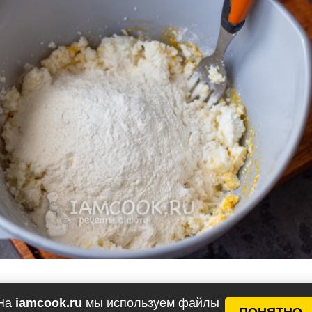
о переложите в пакет и оставьте при комнатной
На
iamcook.ru
мы используем файлы
ПОНЯТНО