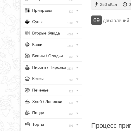
1456
253 кКал
0
Приправы
320
69
добавлений
Супы
1083
Вторые блюда
4682
Каши
1543
Блины / Оладьи
965
Пироги / Пирожки
2134
Кексы
563
Печенье
728
Хлеб / Лепешки
433
Пицца
260
Процесс при
Торты
801