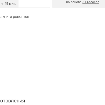
на основе
31
голосов
 ч. 45 мин.
 в
книги рецептов
готовления