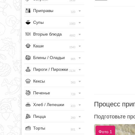
1456
Приправы
320
Супы
1083
Вторые блюда
4682
Каши
1543
Блины / Оладьи
965
Пироги / Пирожки
2134
Кексы
563
Печенье
728
Процесс при
Хлеб / Лепешки
433
Подготовьте пр
Пицца
260
Торты
801
Фото 1