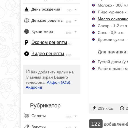
Молоко - 300 м
День рождения
385
Яйцо куриное - 
Масло сливочн
Детские рецепты
1548
Сахар - 1-2 ст.л.
Кухни мира
Соль - 0,5 ч.л.
1968
Дрожжи сухие - 
Эконом рецепты
393
Для начинки:
Видео рецепты
1396
Густой джем (у
Растительное м
Как добавить ярлык на
главный экран Вашего
телефона:
Айфон (iOS)
,
Андроид
Рубрикатор
299 кКал
2
Салаты
2955
122
добавлени
Закуски