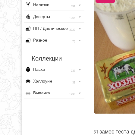
Напитки
491
Десерты
1256
ПП / Диетическое
3929
Разное
76
Коллекции
Пасха
237
Хэллоуин
31
Выпечка
1296
Я замес теста 