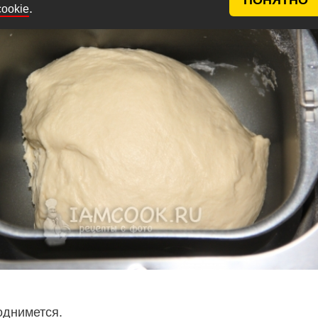
.
cookie
однимется.