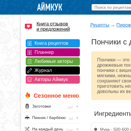
Книга отзывов
Рецепты
→
Пирож
и предложений
Пончики с
Книга рецептов
Планнер
Пончики — это 
Любимые авторы
дрожжевые пон
Журнал
пончики с виш
мягкими, нежны
Авторы Аймкук
сохраняют свою
приготовить не
довольны их вк
Сезонное меню
Заготовки
1347
Ингредиент
Пикник / барбекю
293
На каждый день
Мука - 500-600 г
20160