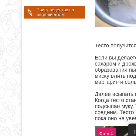
Поиск рецептов по
ингредиентам
Тесто получится
Если вы делает
сахаром и дрож
образования пы
миску влить по
маргарин и сол
Далее всыпать 
Когда тесто ста
подсыпая муку. 
средним. Тесто 
пока оно не уве
Фото 4