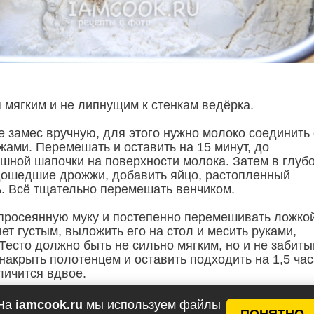
 мягким и не липнущим к стенкам ведёрка.
е замес вручную, для этого нужно молоко соединить 
жами. Перемешать и оставить на 15 минут, до
шной шапочки на поверхности молока. Затем в глуб
дошедшие дрожжи, добавить яйцо, растопленный
ь. Всё тщательно перемешать венчиком.
просеянную муку и постепенно перемешивать ложкой
нет густым, выложить его на стол и месить руками,
Тесто должно быть не сильно мягким, но и не забиты
накрыть полотенцем и оставить подходить на 1,5 час
личится вдвое.
На
iamcook.ru
мы используем файлы
ПОНЯТНО