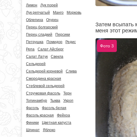
Лимон
Лук порей
Лук репчатый
Манго
Морковь
Облепиха
Огурец
Затем всыпать м
Перец болгарский
меня этот режим
Перец сладкий
Персики
Петрушка
Помидор
Редис
Фото 3
Репа
Салат Айсберг
Салат Латук
Свекла
Сельдерей
Сельдерей корневой
Слива
Смородина красная
Стеблевой сельдерей
Стручковая фасоль
Терн
Топинамбур
Тыква
Укроп
Фасоль
Фасоль белая
Фасоль красная
Фейхоа
Финики
Цветная капуста
Шпинат
Яблоко