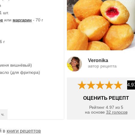
л
1 шт.
ое
или
маргарин
- 70 г
6 г
Veronika
 меня вишнёвый)
автор рецепта
асло (для фритюра)
4.9
ОЦЕНИТЬ РЕЦЕПТ
Рейтинг
4.97
из
5
на основе
32
голосов
 ч.
й в
книги рецептов