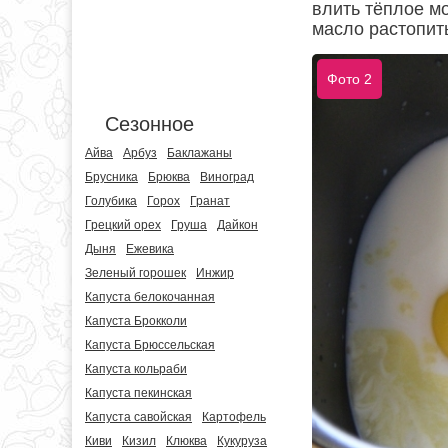
влить тёплое м
масло растопить
Фото 2
Сезонное
Айва
Арбуз
Баклажаны
Брусника
Брюква
Виноград
Голубика
Горох
Гранат
Грецкий орех
Груша
Дайкон
Дыня
Ежевика
Зеленый горошек
Инжир
Капуста белокочанная
Капуста Брокколи
Капуста Брюссельская
Капуста кольраби
Капуста пекинская
Капуста савойская
Картофель
Киви
Кизил
Клюква
Кукуруза