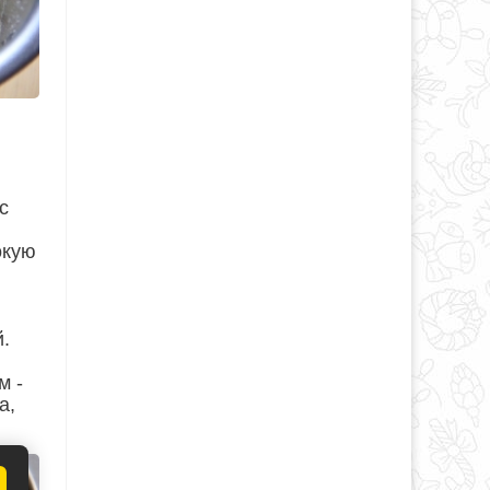
с
окую
.
м -
а,