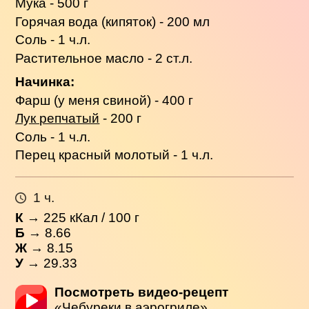
Мука - 500 г
Горячая вода (кипяток) - 200 мл
Соль - 1 ч.л.
Растительное масло - 2 ст.л.
Начинка:
Фарш (у меня свиной) - 400 г
Лук репчатый
- 200 г
Соль - 1 ч.л.
Перец красный молотый - 1 ч.л.
1 ч.
К
→
225
кКал / 100 г
Б
→ 8.66
Ж
→ 8.15
У
→ 29.33
Посмотреть видео-рецепт
«Чебуреки в аэрогриле»