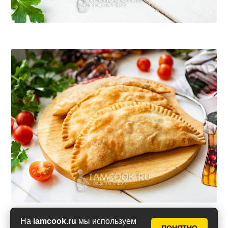
На
iamcook.ru
мы используем