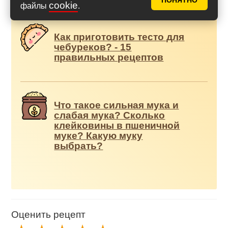
Дополнения к рецепту
ПОНЯТНО
cookie
файлы
.
Как приготовить тесто для
чебуреков? - 15
правильных рецептов
Что такое сильная мука и
слабая мука? Сколько
клейковины в пшеничной
муке? Какую муку
выбрать?
Оценить рецепт