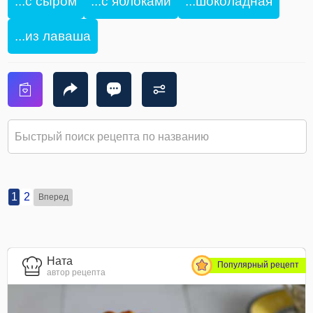
...с сыром
...с яблоками
...шоколадная
...из лаваша
1
2
Вперед
Ната
Популярный рецепт
автор рецепта