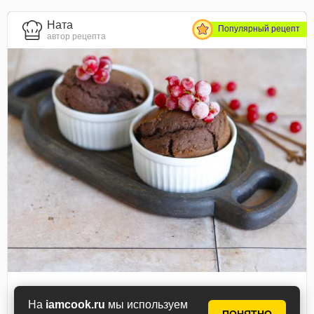
Ната
Популярный рецепт
автор рецепта
Пудинг в аэрогриле
На
iamcook.ru
мы используем