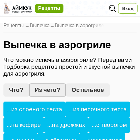
Рецепты
Вход
Рецепты
→
Выпечка
→
Выпечка в аэрогриле
Выпечка в аэрогриле
Что можно испечь в аээрогриле? Перед вами
подборка рецептов простой и вкусной выпечки
для аэрогриля.
Что?
Из чего?
Остальное
...из слоеного теста
...из песочного теста
...на кефире
...на дрожжах
...с творогом