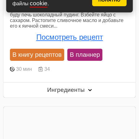
ПОНЯТНО
cookie
файлы
.
Соберите по списку все продукты для
приготовления пудинга в аэрогриле. Сегодня я
буду печь шоколадный пудинг. Взбейте яйцо с
сахаром. Растопите сливочное масло и добавьте
его к яичной смеси...
Посмотреть рецепт
В книгу рецептов
В планнер
30 мин
34
Ингредиенты