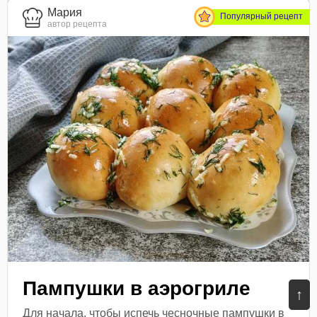
Мария
Популярный рецепт
автор рецепта
Пампушки в аэрогриле
↑
Для начала, чтобы испечь чесночные пампушки в