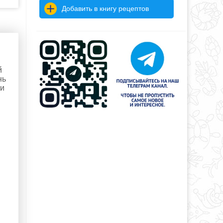
Добавить в книгу рецептов
й
нь
ли