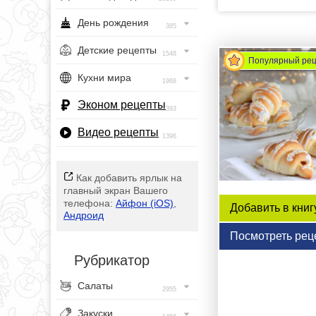
День рождения
385
Детские рецепты
1548
Популярный ре
Кухни мира
1968
Эконом рецепты
393
Видео рецепты
1396
Как добавить ярлык на
главный экран Вашего
телефона:
Айфон (iOS)
,
Добавить в книг
Андроид
Посмотреть рец
Рубрикатор
Салаты
2955
Закуски