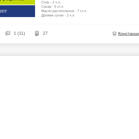
Соль - 2 ч.л.
Сахар - 5 ст.л.
епт
Масло растительное - 7 ст.л.
Дрожжи сухие - 2 ч.л.
1 (11)
27
Констанц