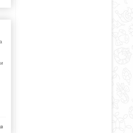
а
й
 и
на