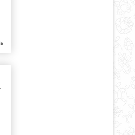
ja
.
-