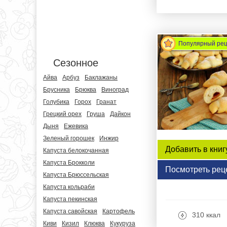
Популярный ре
Сезонное
Айва
Арбуз
Баклажаны
Брусника
Брюква
Виноград
Голубика
Горох
Гранат
Грецкий орех
Груша
Дайкон
Дыня
Ежевика
Зеленый горошек
Инжир
Добавить в книг
Капуста белокочанная
Капуста Брокколи
Посмотреть рец
Капуста Брюссельская
Капуста кольраби
Капуста пекинская
Капуста савойская
Картофель
310 ккал
Киви
Кизил
Клюква
Кукуруза