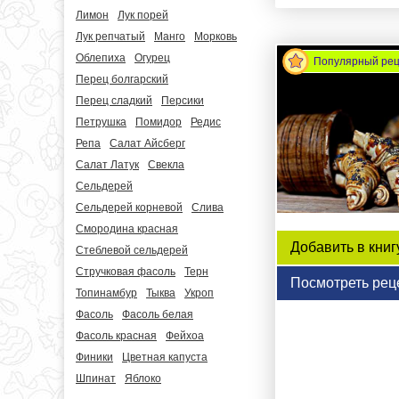
Лимон
Лук порей
Лук репчатый
Манго
Морковь
Облепиха
Огурец
Популярный ре
Перец болгарский
Перец сладкий
Персики
Петрушка
Помидор
Редис
Репа
Салат Айсберг
Салат Латук
Свекла
Сельдерей
Сельдерей корневой
Слива
Смородина красная
Добавить в книг
Стеблевой сельдерей
Стручковая фасоль
Терн
Посмотреть рец
Топинамбур
Тыква
Укроп
Фасоль
Фасоль белая
Фасоль красная
Фейхоа
Финики
Цветная капуста
Шпинат
Яблоко