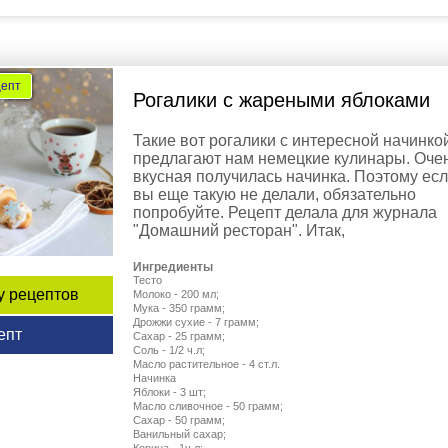
цепт
Рогалики с жареными яблоками
Такие вот рогалики с интересной начинко
предлагают нам немецкие кулинары. Оче
вкусная получилась начинка. Поэтому ес
вы еще такую не делали, обязательно
попробуйте. Рецепт делала для журнала
"Домашний ресторан". Итак,
Ингредиенты
Тесто
у рецептов
Молоко - 200 мл;
Мука - 350 грамм;
Дрожжи сухие - 7 грамм;
епт
Сахар - 25 грамм;
Соль - 1/2 ч.л;
Масло растительное - 4 ст.л.
Начинка
Яблоки - 3 шт;
Масло сливочное - 50 грамм;
Сахар - 50 грамм;
Ванильный сахар;