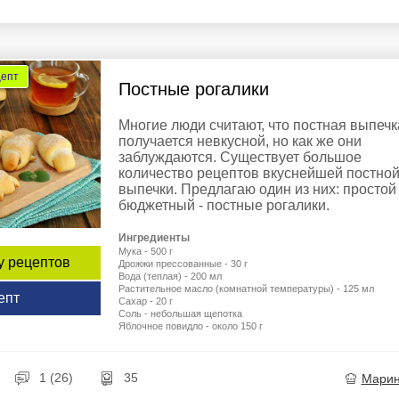
цепт
Постные рогалики
Многие люди считают, что постная выпечк
получается невкусной, но как же они
заблуждаются. Существует большое
количество рецептов вкуснейшей постно
выпечки. Предлагаю один из них: простой
бюджетный - постные рогалики.
Ингредиенты
Мука - 500 г
у рецептов
Дрожжи прессованные - 30 г
Вода (теплая) - 200 мл
Растительное масло (комнатной температуры) - 125 мл
епт
Сахар - 20 г
Соль - небольшая щепотка
Яблочное повидло - около 150 г
1 (26)
35
Мари