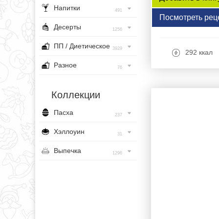
Напитки
491
Посмотреть рец
Десерты
1256
ПП / Диетическое
3929
292 ккал
Разное
76
Коллекции
Пасха
237
Хэллоуин
31
Выпечка
1296