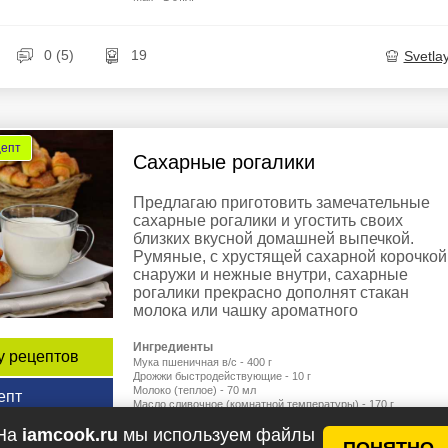
0 (5)
19
Svetla
цепт
Сахарные рогалики
Предлагаю приготовить замечательные
сахарные рогалики и угостить своих
близких вкусной домашней выпечкой.
Румяные, с хрустящей сахарной корочкой
снаружи и нежные внутри, сахарные
рогалики прекрасно дополнят стакан
молока или чашку ароматного
Ингредиенты
у рецептов
Мука пшеничная в/c - 400 г
Дрожжи быстродействующие - 10 г
Молоко (теплое) - 70 мл
епт
Масло сливочное (комнатной температуры) - 170 г
Яйцо (среднее) - 2 шт.
На
iamcook.ru
мы используем файлы
Ванилин - 1 г
ПОНЯТНО
Соль - маленькая щепотка