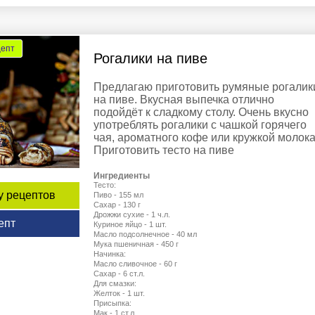
цепт
Рогалики на пиве
Предлагаю приготовить румяные рогалик
на пиве. Вкусная выпечка отлично
подойдёт к сладкому столу. Очень вкусно
употреблять рогалики с чашкой горячего
чая, ароматного кофе или кружкой молока
Приготовить тесто на пиве
Ингредиенты
Тесто:
у рецептов
Пиво - 155 мл
Сахар - 130 г
Дрожжи сухие - 1 ч.л.
епт
Куриное яйцо - 1 шт.
Масло подсолнечное - 40 мл
Мука пшеничная - 450 г
Начинка:
Масло сливочное - 60 г
Сахар - 6 ст.л.
Для смазки:
Желток - 1 шт.
Присыпка:
Мак - 1 ст.л.