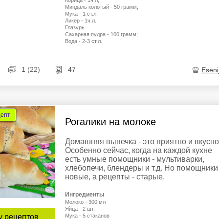
Корица - 1ч.л;
Миндаль колотый - 50 грамм;
Мука - 1 ст.л;
Ликер - 1ч.л.
Глазурь
Сахарная пудра - 100 грамм;
Вода - 2-3 ст.л.
1 (22)
47
Eseni
цепт
Рогалики на молоке
Домашняя выпечка - это приятно и вкусно
Особенно сейчас, когда на каждой кухне
есть умные помощники - мультиварки,
хлебопечи, блендеры и т.д. Но помощники 
новые, а рецепты - старые.
Ингредиенты
Молоко - 300 мл
Яйца - 2 шт.
у рецептов
Мука - 5 стаканов