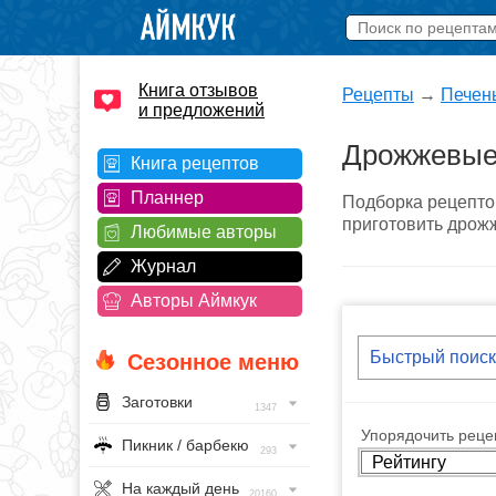
Книга отзывов
Рецепты
→
Печен
и предложений
Дрожжевые
Книга рецептов
Планнер
Подборка рецепто
приготовить дрожж
Любимые авторы
Журнал
Авторы Аймкук
Сезонное меню
Заготовки
1347
Упорядочить рецеп
Пикник / барбекю
293
На каждый день
20160