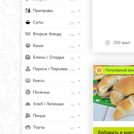
1456
Приправы
320
Супы
1083
Вторые блюда
4682
259 ккал
Каши
1543
Блины / Оладьи
965
Пироги / Пирожки
Популярный ре
2134
Кексы
563
Печенье
728
Хлеб / Лепешки
433
Пицца
260
Торты
801
Добавить в книг