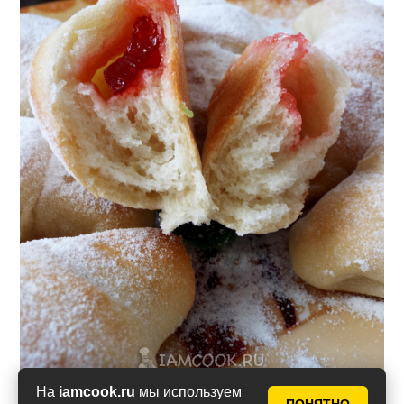
На
iamcook.ru
мы используем