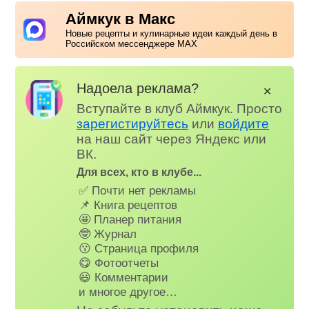
Аймкук в Макс
Новые рецепты и кулинарные идеи каждый день в
Российском мессенджере MAX
Надоела реклама?
✕
Вступайте в клуб Аймкук. Просто
зарегистируйтесь
или
войдите
на наш сайт через Яндекс или
ВК.
Для всех, кто в клубе...
✅ Почти нет рекламы
📌 Книга рецептов
🤩 Планер питания
🤓 Журнал
😗 Страница профиля
😋 Фотоотчеты
😃 Комментарии
и многое другое…