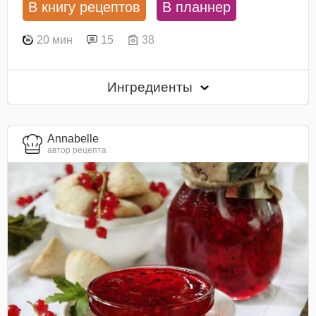
В книгу рецептов
В планнер
20 мин
15
38
Ингредиенты
Annabelle
автор рецепта