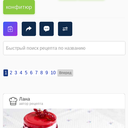
конфитюр
1
2
3
4
5
6
7
8
9
10
Вперед
Лана
автор рецепта