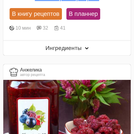
В книгу рецептов
В планнер
10 мин
32
41
Ингредиенты
Анжелика
автор рецепта