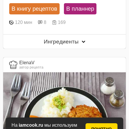
В книгу рецептов
В планнер
120 мин
8
169
Ингредиенты
ElenaV
автор рецепта
На
iamcook.ru
мы используем