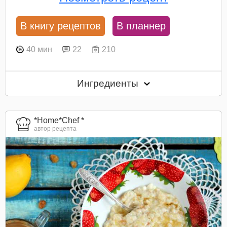
В книгу рецептов
В планнер
40 мин
22
210
Ингредиенты
*Home*Chef *
автор рецепта