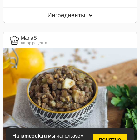
Ингредиенты
MariaS
автор рецепта
На
iamcook.ru
мы используем