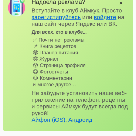
Надоела реклама?
✕
Вступайте в клуб Аймкук. Просто
зарегистируйтесь
или
войдите
на
наш сайт через Яндекс или ВК.
Для всех, кто в клубе...
✅ Почти нет рекламы
📌 Книга рецептов
🤩 Планер питания
🤓 Журнал
😗 Страница профиля
😋 Фотоотчеты
😃 Комментарии
и многое другое…
Не забудьте установить наше веб-
приложение на телефон, рецепты
и сервисы Аймкук будут всегда под
рукой!
Айфон (iOS)
,
Андроид