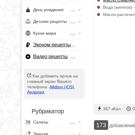
Вода (кипяток) 
День рождения
385
Масло раститель
Детские рецепты
1548
Кухни мира
1968
Эконом рецепты
393
Видео рецепты
1396
Как добавить ярлык на
главный экран Вашего
телефона:
Айфон (iOS)
,
Андроид
367 кКал
0
Рубрикатор
Салаты
173
2955
добавлени
Закуски