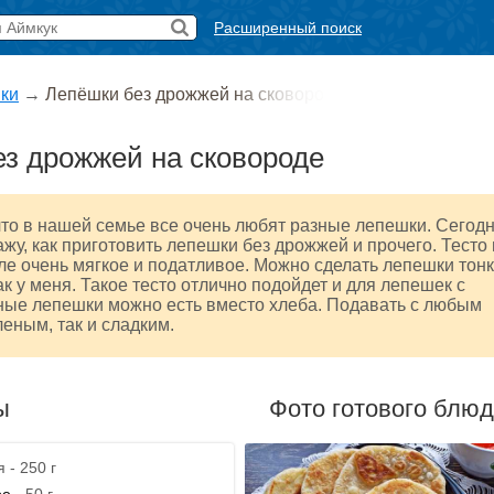
Расширенный поиск
ки
→
Лепёшки без дрожжей на сковоро
з дрожжей на сковороде
что в нашей семье все очень любят разные лепешки. Сегод
ажу, как приготовить лепешки без дрожжей и прочего. Тесто
е очень мягкое и податливое. Можно сделать лепешки тон
ак у меня. Такое тесто отлично подойдет и для лепешек с
ные лепешки можно есть вместо хлеба. Подавать с любым
леным, так и сладким.
ы
Фото готового блю
 - 250 г
ое
- 50 г