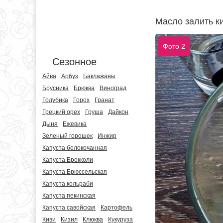
Масло залить ки
Фото 2
Сезонное
Айва
Арбуз
Баклажаны
Брусника
Брюква
Виноград
Голубика
Горох
Гранат
Грецкий орех
Груша
Дайкон
Дыня
Ежевика
Зеленый горошек
Инжир
Капуста белокочанная
Капуста Брокколи
Капуста Брюссельская
Капуста кольраби
Капуста пекинская
Капуста савойская
Картофель
Киви
Кизил
Клюква
Кукуруза