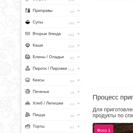
1456
Приправы
320
Супы
1083
Вторые блюда
4682
Каши
1543
Блины / Оладьи
965
Пироги / Пирожки
2134
Кексы
563
Печенье
728
Процесс при
Хлеб / Лепешки
433
Для приготовле
Пицца
продукты по спи
260
Торты
801
Фото 1