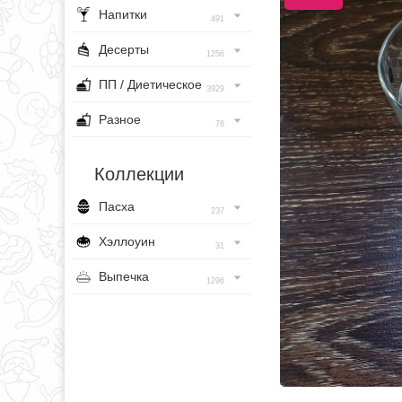
Напитки
491
Десерты
1256
ПП / Диетическое
3929
Разное
76
Коллекции
Пасха
237
Хэллоуин
31
Выпечка
1296