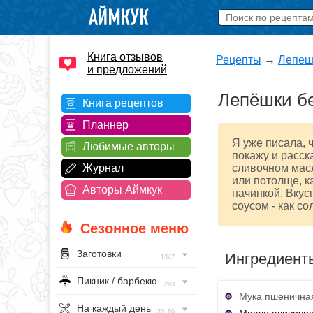
Книга отзывов
Рецепты
→
Лепеш
и предложений
Лепёшки бе
Книга рецептов
Планнер
Я уже писала, 
Любимые авторы
покажу и расск
Журнал
сливочном масл
или потолще, к
Авторы Аймкук
начинкой. Вкус
соусом - как со
Сезонное меню
Заготовки
Ингредиент
1347
Пикник / барбекю
293
Мука пшеничная
На каждый день
Масло сливочн
20160