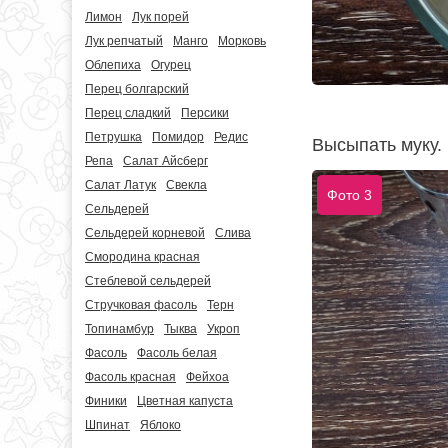
Лимон
Лук порей
Лук репчатый
Манго
Морковь
Облепиха
Огурец
Перец болгарский
Перец сладкий
Персики
Петрушка
Помидор
Редис
Высыпать муку.
Репа
Салат Айсберг
Салат Латук
Свекла
Фото 3
Сельдерей
Сельдерей корневой
Слива
Смородина красная
Стеблевой сельдерей
Стручковая фасоль
Терн
Топинамбур
Тыква
Укроп
Фасоль
Фасоль белая
Фасоль красная
Фейхоа
Финики
Цветная капуста
Шпинат
Яблоко