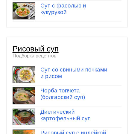
Суп с фасолью и
кукурузой
Рисовый суп
Подборка рецептов
Суп со свиными почками
и рисом
Чорба топчета
(болгарский суп)
Диетический
картофельный суп
Рисовый суп с индейкой