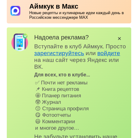
Аймкук в Макс
Новые рецепты и кулинарные идеи каждый день в
Российском мессенджере MAX
Надоела реклама?
✕
Вступайте в клуб Аймкук. Просто
зарегистируйтесь
или
войдите
на наш сайт через Яндекс или
ВК.
Для всех, кто в клубе...
✅ Почти нет рекламы
📌 Книга рецептов
🤩 Планер питания
🤓 Журнал
😗 Страница профиля
😋 Фотоотчеты
😃 Комментарии
и многое другое…
Не забудьте установить наше