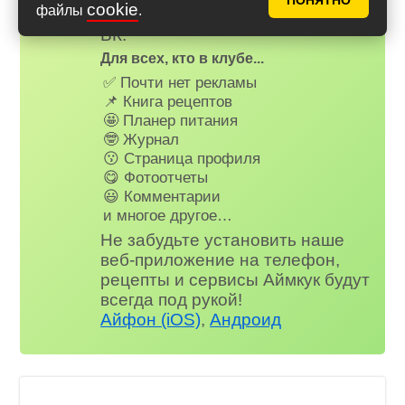
ПОНЯТНО
cookie
файлы
.
на наш сайт через Яндекс или
ВК.
Для всех, кто в клубе...
✅ Почти нет рекламы
📌 Книга рецептов
🤩 Планер питания
🤓 Журнал
😗 Страница профиля
😋 Фотоотчеты
😃 Комментарии
и многое другое…
Не забудьте установить наше
веб-приложение на телефон,
рецепты и сервисы Аймкук будут
всегда под рукой!
Айфон (iOS)
,
Андроид