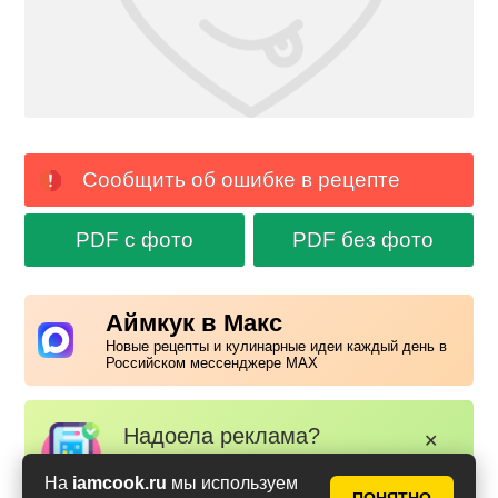
Сообщить об ошибке в рецепте
PDF с фото
PDF без фото
Аймкук в Макс
Новые рецепты и кулинарные идеи каждый день в
Российском мессенджере MAX
Надоела реклама?
✕
Вступайте в клуб Аймкук. Просто
На
iamcook.ru
мы используем
зарегистируйтесь
или
войдите