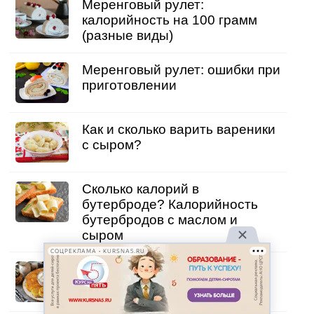
Меренговый рулет:
калорийность на 100 грамм
(разные виды)
Меренговый рулет: ошибки при
приготовлении
Как и сколько варить вареники
с сыром?
Сколько калорий в
бутерброде? Калорийность
бутербродов с маслом и
сыром
СОЦРЕКЛАМА • KURSNA5.RU
Калорийность драников
(картофельных и кабачковых)