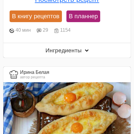
В книгу рецептов
В планнер
40 мин
29
1154
Ингредиенты
Ирина Белая
автор рецепта