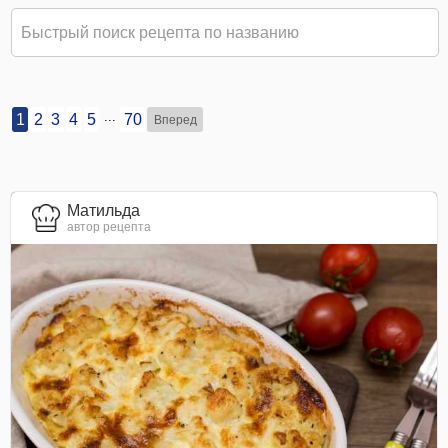
...
1
2
3
4
5
70
Вперед
Матильда
автор рецепта