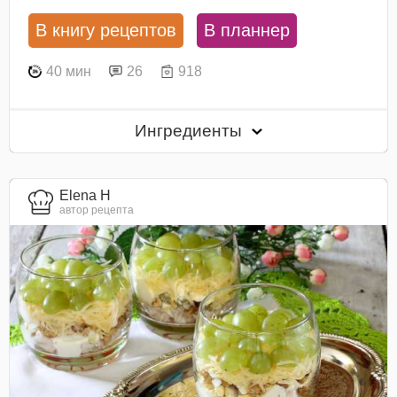
В книгу рецептов
В планнер
40 мин
26
918
Ингредиенты
Elena H
автор рецепта