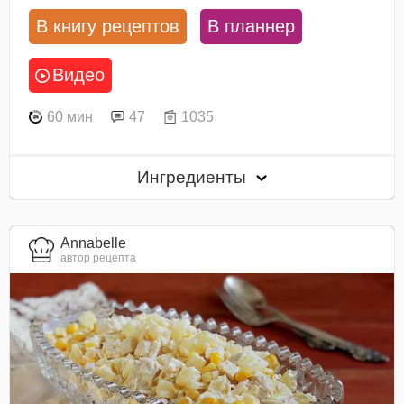
В книгу рецептов
В планнер
Видео
60 мин
47
1035
Ингредиенты
Annabelle
автор рецепта