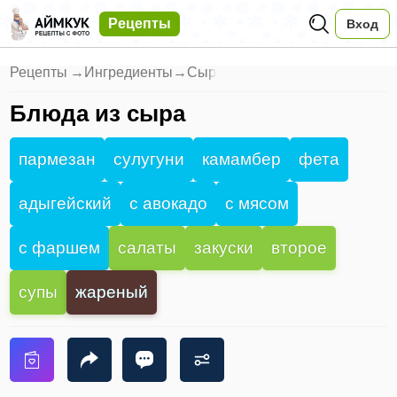
Рецепты
Вход
Рецепты
→
Ингредиенты
→
Сыр
Блюда из сыра
пармезан
сулугуни
камамбер
фета
адыгейский
с авокадо
с мясом
с фаршем
салаты
закуски
второе
супы
жареный