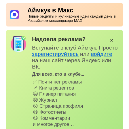
Аймкук в Макс
Новые рецепты и кулинарные идеи каждый день в
Российском мессенджере MAX
Надоела реклама?
✕
Вступайте в клуб Аймкук. Просто
зарегистируйтесь
или
войдите
на наш сайт через Яндекс или
ВК.
Для всех, кто в клубе...
✅ Почти нет рекламы
📌 Книга рецептов
🤩 Планер питания
🤓 Журнал
😗 Страница профиля
😋 Фотоотчеты
😃 Комментарии
и многое другое…