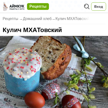
Рецепты
Вход
Рецепты
→
Домашний хлеб
→
Кулич МХАТовский
Кулич МХАТовский