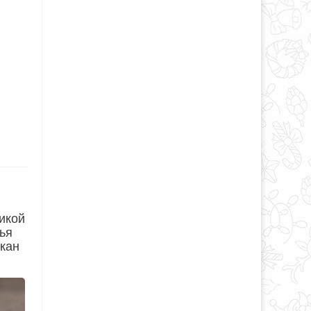
икой
ья
екан