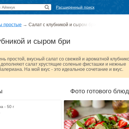
Расширенный поиск
ы простые
→
Салат с клубникой и сыром бри
убникой и сыром бри
нь простой, вкусный салат со свежей и ароматной клубник
А дополняют салат хрустящие соленые фисташки и нежные
Валериана. На мой вкус - это идеальное сочетание и вкус.
ы
Фото готового блю
 - 50 г
г