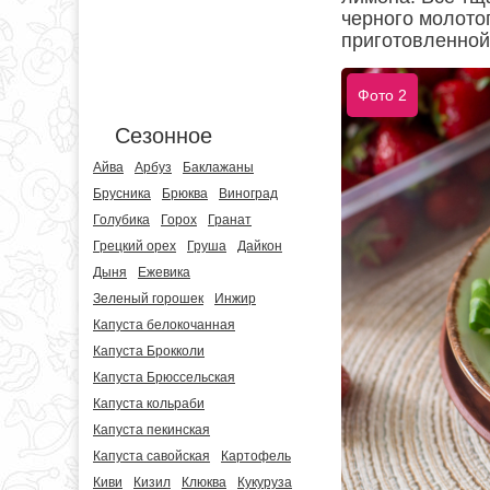
черного молото
приготовленной
Фото 2
Сезонное
Айва
Арбуз
Баклажаны
Брусника
Брюква
Виноград
Голубика
Горох
Гранат
Грецкий орех
Груша
Дайкон
Дыня
Ежевика
Зеленый горошек
Инжир
Капуста белокочанная
Капуста Брокколи
Капуста Брюссельская
Капуста кольраби
Капуста пекинская
Капуста савойская
Картофель
Киви
Кизил
Клюква
Кукуруза