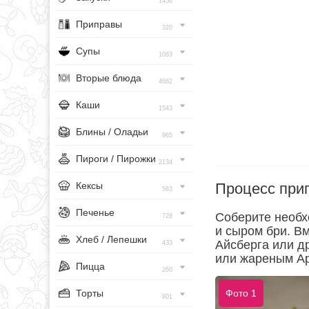
1456
Приправы
320
Супы
1083
Вторые блюда
4682
Каши
1543
Блины / Оладьи
965
Пироги / Пирожки
2134
Процесс при
Кексы
563
Печенье
Соберите необх
728
и сыром бри. В
Хлеб / Лепешки
Айсберга или д
433
или жареным А
Пицца
260
Торты
Фото 1
801