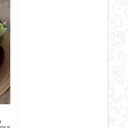
а
ли и