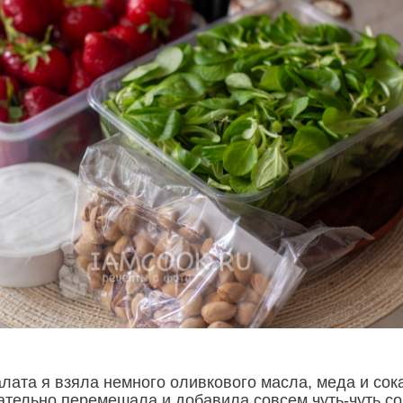
лата я взяла немного оливкового масла, меда и сок
ательно перемешала и добавила совсем чуть-чуть со