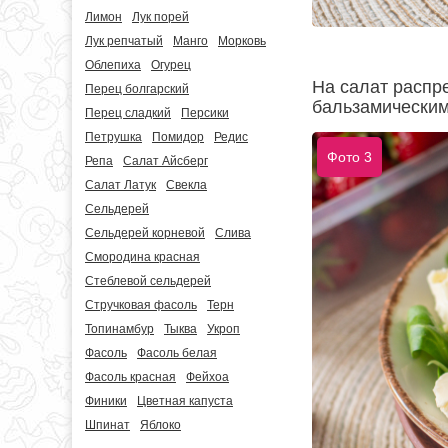
Лимон
Лук порей
Лук репчатый
Манго
Морковь
Облепиха
Огурец
На салат распр
Перец болгарский
бальзамическим
Перец сладкий
Персики
Петрушка
Помидор
Редис
Фото 3
Репа
Салат Айсберг
Салат Латук
Свекла
Сельдерей
Сельдерей корневой
Слива
Смородина красная
Стеблевой сельдерей
Стручковая фасоль
Терн
Топинамбур
Тыква
Укроп
Фасоль
Фасоль белая
Фасоль красная
Фейхоа
Финики
Цветная капуста
Шпинат
Яблоко