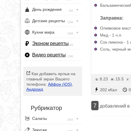
Бальзамический 
День рождения
385
Заправка:
Детские рецепты
1548
Оливковое масло
Кухни мира
1968
Мед - 1 ч.л.
Сок лимона - 1 с
Эконом рецепты
393
Соль, черный м
Видео рецепты
1396
Как добавить ярлык на
8.23
15.5
главный экран Вашего
Б:
Ж:
У:
телефона:
Айфон (iOS)
,
Андроид
202 кКал
0
7
добавлений в
Рубрикатор
Салаты
2955
Закуски