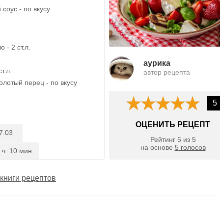
соус - по вкусу
 - 2 ст.л.
aурика
т.л.
автор рецепта
олотый перец - по вкусу
5
ОЦЕНИТЬ РЕЦЕПТ
7.03
Рейтинг
5
из
5
на основе
5
голосов
 ч. 10 мин.
книги рецептов