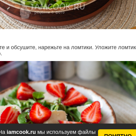
те и обсушите, нарежьте на ломтики. Уложите ломти
.
На
iamcook.ru
мы используем файлы
ПОНЯТНО