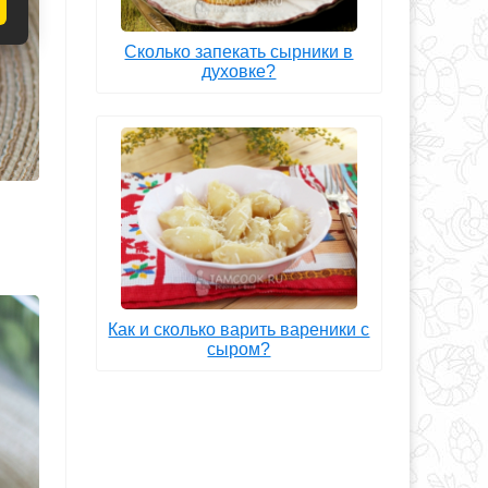
Сколько запекать сырники в
духовке?
Как и сколько варить вареники с
сыром?