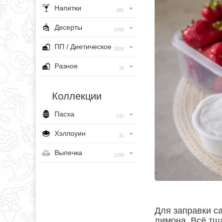
Напитки
491
Десерты
1256
ПП / Диетическое
3929
Разное
76
Коллекции
Пасха
237
Хэллоуин
31
Выпечка
1296
Для заправки са
лимона. Всё тщ