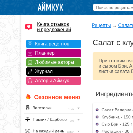
Книга отзывов
Рецепты
→
Салат
и предложений
Салат с кл
Книга рецептов
Планнер
Приготовим оче
Любимые авторы
и сыром Бри. 
Журнал
листья салата 
Авторы Аймкук
Ингредиент
Сезонное меню
Заготовки
Салат Валериана
1347
Клубника - 150 
Пикник / барбекю
293
Сыр Бри - 125 г
На каждый день
Фисташки - 30 г
20160