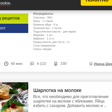
для заливных пирогов замешивается на
.
cookie
кисломолочных продуктах, причем оно ...
Ингредиенты
Сметана - 300 г
у рецептов
Мука - 1 стакан
Куриные яйца - 6 ш.
епт
Зеленый лук - 1 пучок
Подсолнечное масло - для жарки
Морковь - 1 шт.
Майонез - 1 ст.л.
Разрыхлитель для теста - 3 г
Соль поваренная
Смесь перцев
60 мин
4 (12)
230
Ирина Ше
Шарлотка на молоке
Все, что необходимо для приготовления
шарлотки на молоке с яблоками. Яйца
взбить с сахаром. Добавить молоко и ...