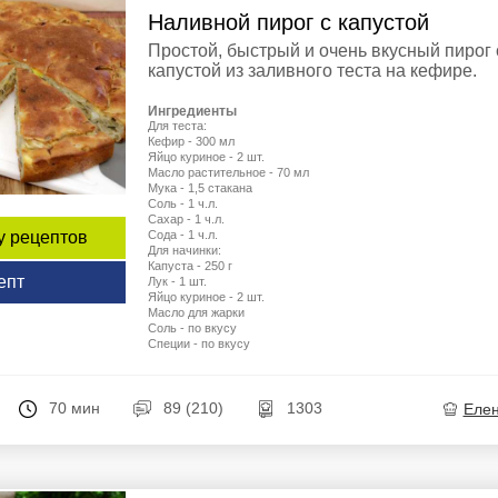
Наливной пирог с капустой
Простой, быстрый и очень вкусный пирог 
капустой из заливного теста на кефире.
Ингредиенты
Для теста:
Кефир - 300 мл
Яйцо куриное - 2 шт.
Масло растительное - 70 мл
Мука - 1,5 стакана
Соль - 1 ч.л.
Сахар - 1 ч.л.
Сода - 1 ч.л.
у рецептов
Для начинки:
Капуста - 250 г
епт
Лук - 1 шт.
Яйцо куриное - 2 шт.
Масло для жарки
Соль - по вкусу
Специи - по вкусу
70 мин
89 (210)
1303
Еле