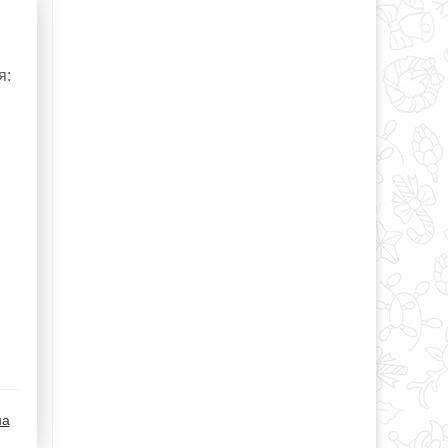
я:
на