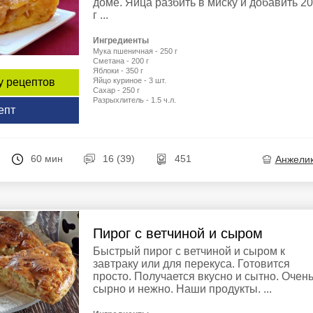
доме. Яйца разбить в миску и добавить 2
г ...
Ингредиенты
Мука пшеничная - 250 г
Сметана - 200 г
Яблоки - 350 г
Яйцо куриное - 3 шт.
у рецептов
Сахар - 250 г
Разрыхлитель - 1.5 ч.л.
епт
60 мин
16 (39)
451
Анжели
Пирог с ветчиной и сыром
Быстрый пирог с ветчиной и сыром к
завтраку или для перекуса. Готовится
просто. Получается вкусно и сытно. Очен
сырно и нежно. Наши продукты. ...