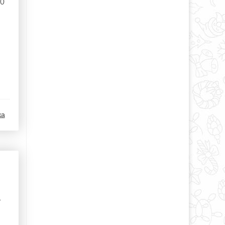
00
ка
ь