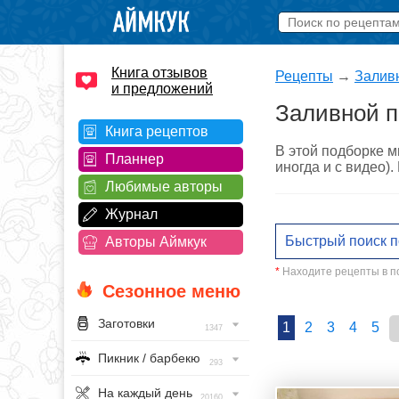
Книга отзывов
Рецепты
→
Залив
и предложений
Заливной п
Книга рецептов
В этой подборке м
Планнер
иногда и с видео)
Любимые авторы
Журнал
Авторы Аймкук
*
Находите рецепты в по
Сезонное меню
Заготовки
1
2
3
4
5
1347
Пикник / барбекю
293
На каждый день
20160