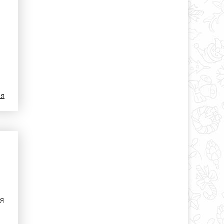
ия
ая