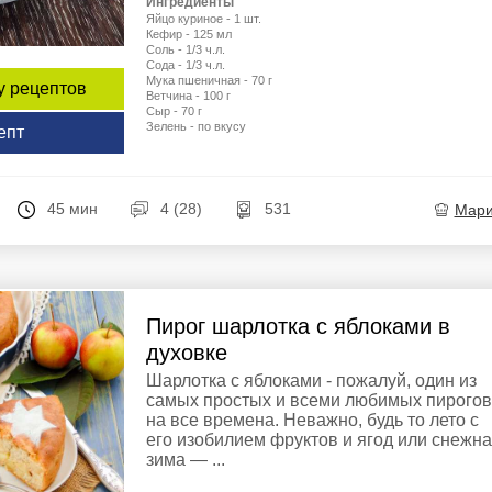
Ингредиенты
Яйцо куриное - 1 шт.
Кефир - 125 мл
Соль - 1/3 ч.л.
Сода - 1/3 ч.л.
Мука пшеничная - 70 г
у рецептов
Ветчина - 100 г
Сыр - 70 г
Зелень - по вкусу
епт
45 мин
4 (28)
531
Мар
Пирог шарлотка с яблоками в
духовке
Шарлотка с яблоками - пожалуй, один из
самых простых и всеми любимых пирогов
на все времена. Неважно, будь то лето с
его изобилием фруктов и ягод или снежн
зима — ...