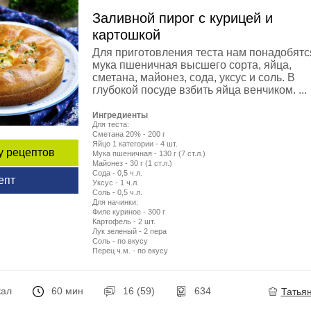
Заливной пирог с курицей и
картошкой
Для приготовления теста нам понадобятс
мука пшеничная высшего сорта, яйца,
сметана, майонез, сода, уксус и соль. В
глубокой посуде взбить яйца венчиком. ...
Ингредиенты
Для теста:
Сметана 20% - 200 г
Яйцо 1 категории - 4 шт.
у рецептов
Мука пшеничная - 130 г (7 ст.л.)
Майонез - 30 г (1 ст.л.)
Сода - 0,5 ч.л.
епт
Уксус - 1 ч.л.
Соль - 0,5 ч.л.
Для начинки:
Филе куриное - 300 г
Картофель - 2 шт.
Лук зеленый - 2 пера
Соль - по вкусу
Перец ч.м. - по вкусу
кал
60 мин
16 (59)
634
Татья