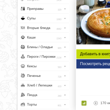
1456
Приправы
320
Супы
1083
Вторые блюда
4682
Каши
1543
Блины / Оладьи
965
Добавить в книг
Пироги / Пирожки
2134
Посмотреть рец
Кексы
563
Печенье
728
Хлеб / Лепешки
433
Пицца
260
170 к
Торты
801