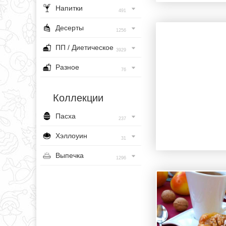
Напитки
491
Десерты
1256
ПП / Диетическое
3929
Разное
76
Коллекции
Пасха
237
Хэллоуин
31
Выпечка
1296