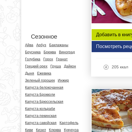
Добавить в книг
Сезонное
Айва
Арбуз
Баклажаны
Посмотреть рец
Брусника
Брюква
Виноград
Голубика
Горох
Гранат
Грецкий орех
Груша
Дайкон
205 ккал
Дыня
Ежевика
Зеленый горошек
Инжир
Капуста белокочанная
Капуста Брокколи
Капуста Брюссельская
Капуста кольраби
Капуста пекинская
Капуста савойская
Картофель
Киви
Кизил
Клюква
Кукуруза