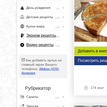
День рождения
385
Детские рецепты
1548
Кухни мира
1968
Эконом рецепты
393
Видео рецепты
1396
Добавить в книг
Как добавить ярлык на
Посмотреть рец
главный экран Вашего
телефона:
Айфон (iOS)
,
Андроид
Рубрикатор
174 ккал
Салаты
2955
Закуски