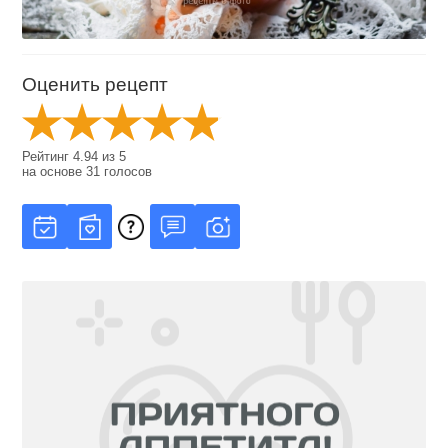
Оценить рецепт
Рейтинг
4.94
из
5
на основе
31
голосов