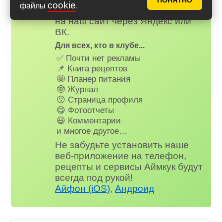
ПОНЯТНО
cookie
файлы
.
зарегистируйтесь
или
войдите
на наш сайт через Яндекс или
ВК.
Для всех, кто в клубе...
✅ Почти нет рекламы
📌 Книга рецептов
🤩 Планер питания
🤓 Журнал
😗 Страница профиля
😋 Фотоотчеты
😃 Комментарии
и многое другое…
Не забудьте установить наше
веб-приложение на телефон,
рецепты и сервисы Аймкук будут
всегда под рукой!
Айфон (iOS)
,
Андроид