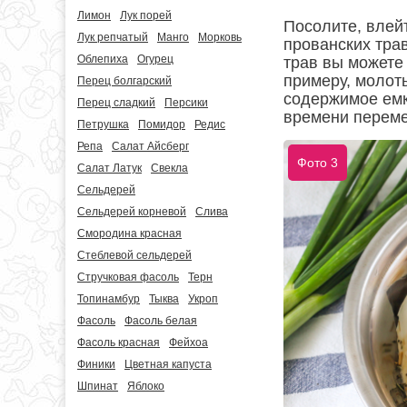
Лимон
Лук порей
Посолите, влей
Лук репчатый
Манго
Морковь
прованских тра
Облепиха
Огурец
трав вы можете
примеру, молот
Перец болгарский
содержимое емк
Перец сладкий
Персики
времени переме
Петрушка
Помидор
Редис
Репа
Салат Айсберг
Фото 3
Салат Латук
Свекла
Сельдерей
Сельдерей корневой
Слива
Смородина красная
Стеблевой сельдерей
Стручковая фасоль
Терн
Топинамбур
Тыква
Укроп
Фасоль
Фасоль белая
Фасоль красная
Фейхоа
Финики
Цветная капуста
Шпинат
Яблоко