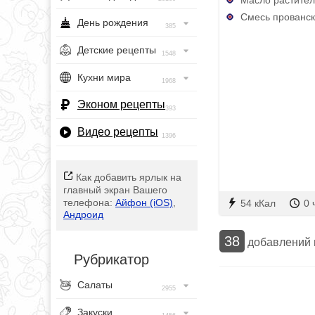
Смесь прованск
День рождения
385
Детские рецепты
1548
Кухни мира
1968
Эконом рецепты
393
Видео рецепты
1396
Как добавить ярлык на
главный экран Вашего
телефона:
Айфон (iOS)
,
54 кКал
0 
Андроид
38
добавлений
Рубрикатор
Салаты
2955
Закуски