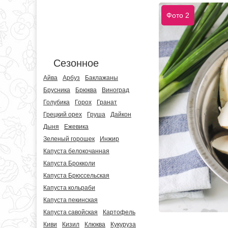
Фото 2
Сезонное
Айва
Арбуз
Баклажаны
Брусника
Брюква
Виноград
Голубика
Горох
Гранат
Грецкий орех
Груша
Дайкон
Дыня
Ежевика
Зеленый горошек
Инжир
Капуста белокочанная
Капуста Брокколи
Капуста Брюссельская
Капуста кольраби
Капуста пекинская
Капуста савойская
Картофель
Киви
Кизил
Клюква
Кукуруза