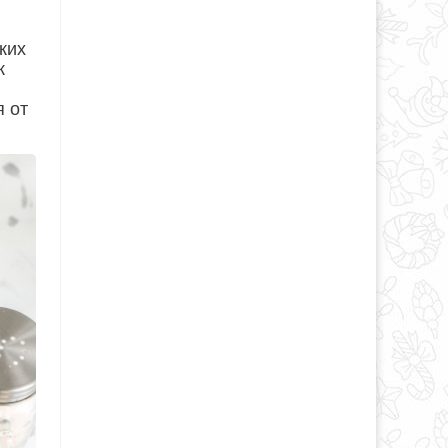
ких
к
я от