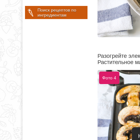
Поиск рецептов по
ингредиентам
Разогрейте эле
Растительное ма
Фото 4