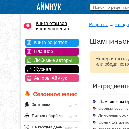
Книга отзывов
Рецепты
→
Блюда
и предложений
Шампиньон
Книга рецептов
Планнер
Невероятно вк
Любимые авторы
или обеда, кот
Журнал
Авторы Аймкук
Ингредиент
Сезонное меню
Шампиньоны
(к
Заготовки
1347
Соевый соус - 
Лимонный сок - 
Пикник / барбекю
293
Соль - 1-2 щепо
На каждый день
Масло раститель
20160