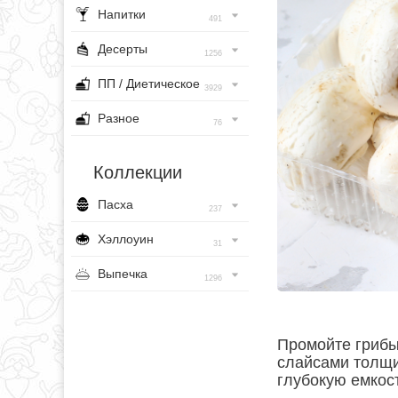
Напитки
491
Десерты
1256
ПП / Диетическое
3929
Разное
76
Коллекции
Пасха
237
Хэллоуин
31
Выпечка
1296
Промойте грибы
слайсами толщи
глубокую емкост