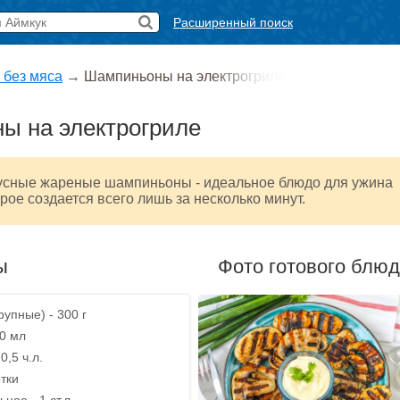
Расширенный поиск
 без мяса
→
Шампиньоны на электрогриле
ы на электрогриле
усные жареные шампиньоны - идеальное блюдо для ужина
орое создается всего лишь за несколько минут.
ы
Фото готового блю
рупные) - 300 г
50 мл
0,5 ч.л.
тки
ное - 1 ст.л.