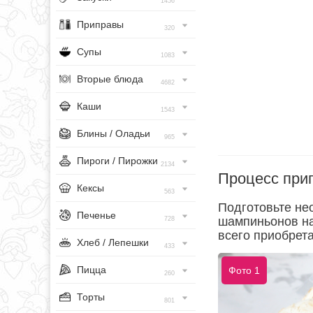
1456
Приправы
320
Супы
1083
Вторые блюда
4682
Каши
1543
Блины / Оладьи
965
Пироги / Пирожки
2134
Процесс при
Кексы
563
Подготовьте не
Печенье
шампиньонов на
728
всего приобрета
Хлеб / Лепешки
433
Пицца
Фото 1
260
Торты
801