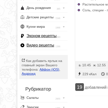
Растительное ма
День рождения
385
Соль, специи - 
Детские рецепты
1548
Кухни мира
1968
Эконом рецепты
393
Видео рецепты
1396
Как добавить ярлык на
10.45
12.55
главный экран Вашего
Б:
Ж:
телефона:
Айфон (iOS)
,
Андроид
229 кКал
0
19
добавлений
Рубрикатор
Салаты
2955
Закуски