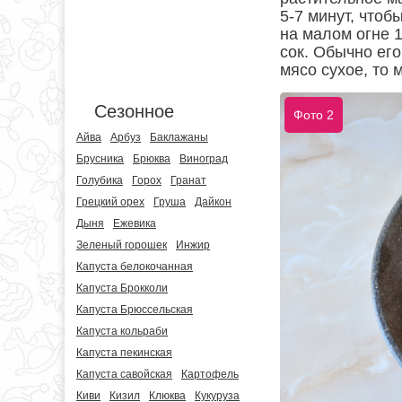
5-7 минут, чтоб
на малом огне 1
сок. Обычно его
мясо сухое, то 
Сезонное
Фото 2
Айва
Арбуз
Баклажаны
Брусника
Брюква
Виноград
Голубика
Горох
Гранат
Грецкий орех
Груша
Дайкон
Дыня
Ежевика
Зеленый горошек
Инжир
Капуста белокочанная
Капуста Брокколи
Капуста Брюссельская
Капуста кольраби
Капуста пекинская
Капуста савойская
Картофель
Киви
Кизил
Клюква
Кукуруза