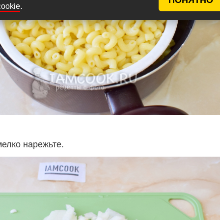
.
cookie
мелко нарежьте.