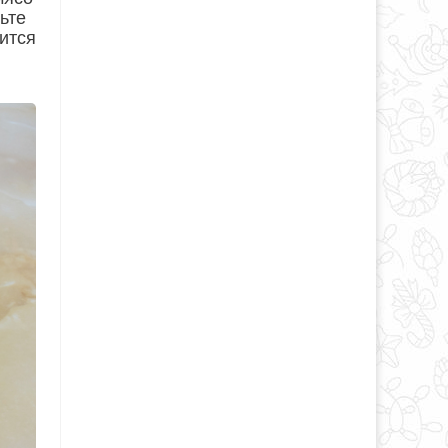
ьте
вится