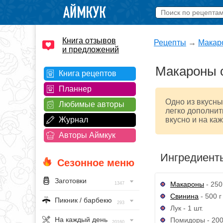
Книга отзывов
Рецепты
→
Макар
и предложений
Макароны 
Книга рецептов
Планнер
Одно из вкусн
Любимые авторы
легко дополнит
Журнал
вкусно и на ка
Авторы Аймкук
Ингредиент
Сезонное меню
Заготовки
Макароны
- 250
1347
Свинина
- 500 г
Пикник / барбекю
293
Лук - 1 шт.
На каждый день
Помидоры - 200
20160