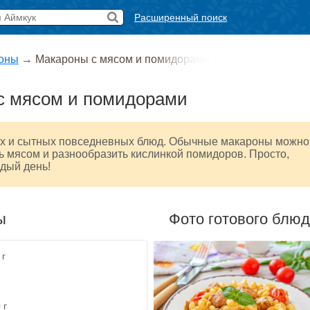
Расширенный поиск
оны
→
Макароны с мясом и помидорами
с мясом и помидорами
ых и сытных повседневных блюд. Обычные макароны можно
ь мясом и разнообразить кислинкой помидоров. Просто,
ждый день!
ы
Фото готового блю
 г
 г