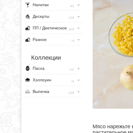
Напитки
491
Десерты
1256
ПП / Диетическое
3929
Разное
76
Коллекции
Пасха
237
Хэллоуин
31
Выпечка
1296
Мясо нарежьте 
растительное м