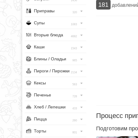
1456
181
добавлени
Приправы
320
Супы
1083
Вторые блюда
4682
Каши
1543
Блины / Оладьи
965
Пироги / Пирожки
2134
Кексы
563
Печенье
728
Хлеб / Лепешки
433
Процесс при
Пицца
260
Подготовим про
Торты
801