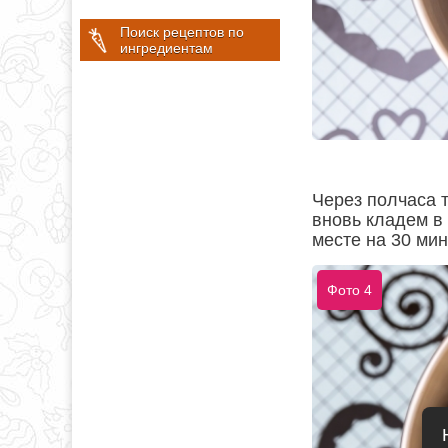
Поиск рецептов по
ингредиентам
Через полчаса т
вновь кладем в
месте на 30 мин
Фото 4