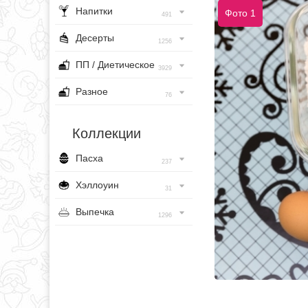
Напитки
Фото 1
491
Десерты
1256
ПП / Диетическое
3929
Разное
76
Коллекции
Пасха
237
Хэллоуин
31
Выпечка
1296