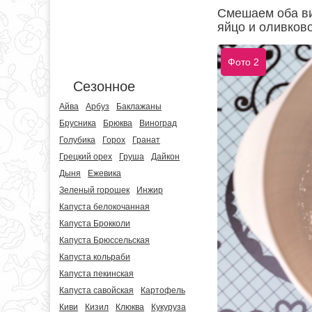
Смешаем оба ви
яйцо и оливков
Фото 2
Сезонное
Айва
Арбуз
Баклажаны
Брусника
Брюква
Виноград
Голубика
Горох
Гранат
Грецкий орех
Груша
Дайкон
Дыня
Ежевика
Зеленый горошек
Инжир
Капуста белокочанная
Капуста Брокколи
Капуста Брюссельская
Капуста кольраби
Капуста пекинская
Капуста савойская
Картофель
Киви
Кизил
Клюква
Кукуруза