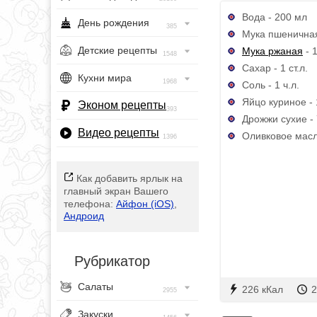
Вода - 200 мл
День рождения
385
Мука пшеничная
Детские рецепты
Мука ржаная
- 1
1548
Сахар - 1 ст.л.
Кухни мира
1968
Соль - 1 ч.л.
Яйцо куриное - 
Эконом рецепты
393
Дрожжи сухие - 
Видео рецепты
Оливковое масло
1396
Как добавить ярлык на
главный экран Вашего
телефона:
Айфон (iOS)
,
Андроид
Рубрикатор
Салаты
226 кКал
2
2955
Закуски