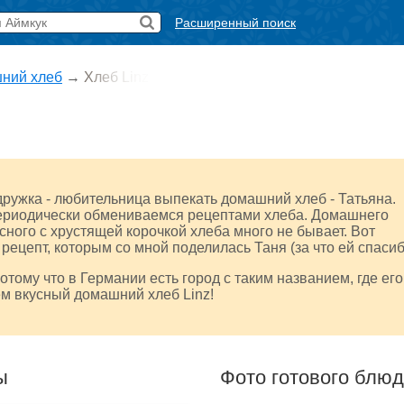
Расширенный поиск
ний хлеб
→
Хлеб Linz
дружка - любительница выпекать домашний хлеб - Татьяна.
периодически обмениваемся рецептами хлеба. Домашнего
сного с хрустящей корочкой хлеба много не бывает. Вот
рецепт, которым со мной поделилась Таня (за что ей спасиб
отому что в Германии есть город с таким названием, где его
м вкусный домашний хлеб Linz!
ы
Фото готового блю