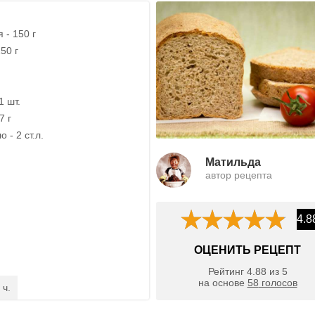
 - 150 г
50 г
1 шт.
7 г
 - 2 ст.л.
Матильда
автор рецепта
4.8
ОЦЕНИТЬ РЕЦЕПТ
Рейтинг
4.88
из
5
на основе
58
голосов
 ч.