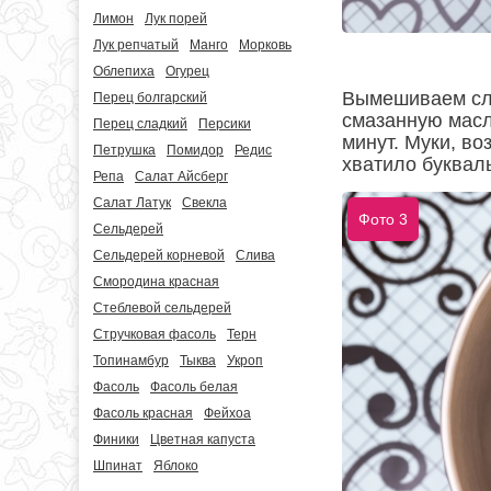
Лимон
Лук порей
Лук репчатый
Манго
Морковь
Облепиха
Огурец
Вымешиваем сле
Перец болгарский
смазанную масл
Перец сладкий
Персики
минут. Муки, в
Петрушка
Помидор
Редис
хватило букваль
Репа
Салат Айсберг
Салат Латук
Свекла
Фото 3
Сельдерей
Сельдерей корневой
Слива
Смородина красная
Стеблевой сельдерей
Стручковая фасоль
Терн
Топинамбур
Тыква
Укроп
Фасоль
Фасоль белая
Фасоль красная
Фейхоа
Финики
Цветная капуста
Шпинат
Яблоко