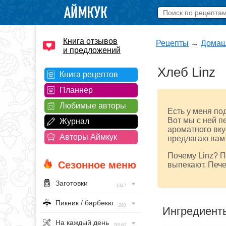
Книга отзывов
Рецепты
→
Домаш
и предложений
Хлеб Linz
Книга рецептов
Планнер
Любимые авторы
Есть у меня по
Вот мы с ней 
Журнал
ароматного вку
Авторы Аймкук
предлагаю вам 
Почему Linz? П
Сезонное меню
выпекают. Пече
Заготовки
1347
Пикник / барбекю
293
Ингредиент
На каждый день
20160