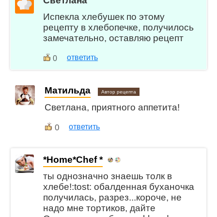
Светлана
Испекла хлебушек по этому
рецепту в хлебопечке, получилось
замечательно, оставляю рецепт
ответить
0
Матильда
Автор рецепта
Светлана, приятного аппетита!
0
ответить
*Home*Chef *
ты однозначно знаешь толк в
хлебе!:tost: обалденная буханочка
получилась, разрез...короче, не
надо мне тортиков, дайте