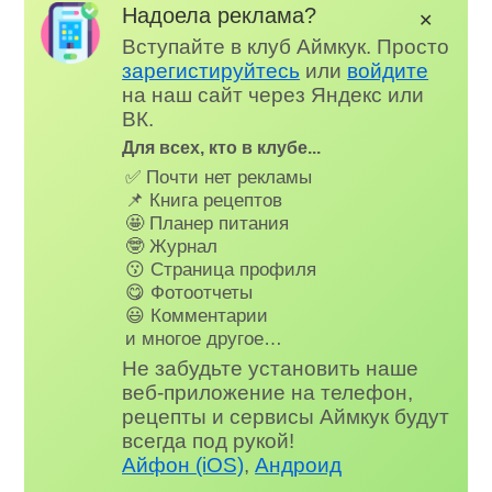
Надоела реклама?
✕
Вступайте в клуб Аймкук. Просто
зарегистируйтесь
или
войдите
на наш сайт через Яндекс или
ВК.
Для всех, кто в клубе...
✅ Почти нет рекламы
📌 Книга рецептов
🤩 Планер питания
🤓 Журнал
😗 Страница профиля
😋 Фотоотчеты
😃 Комментарии
и многое другое…
Не забудьте установить наше
веб-приложение на телефон,
рецепты и сервисы Аймкук будут
всегда под рукой!
Айфон (iOS)
,
Андроид