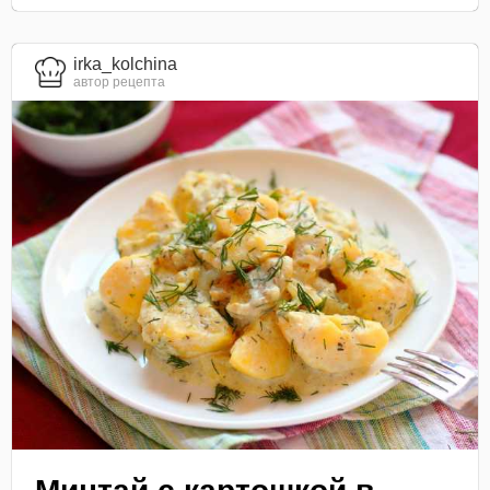
irka_kolchina
автор рецепта