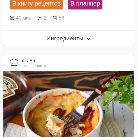
В книгу рецептов
В планнер
40 мин
2
56
Ингредиенты
ulka86
автор рецепта