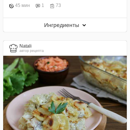
45 мин
1
73
Ингредиенты
Natali
автор рецепта