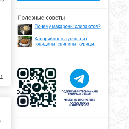
Полезные советы
Почему макароны слипаются?
Калорийность гуляша из
говядины, свинины, курицы...
a1
и