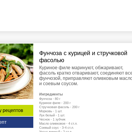
Фунчоза с курицей и стручковой
фасолью
Куриное филе маринуют, обжаривают,
фасоль кратко отваривают, соединяют все
фунчозой, приправляют оливковым масл
и соевым соусом.
Ингредиенты
Фунчоза - 80 г
Куриное филе - 200 г
Стручковая фасоль - 200 г
у рецептов
Морковь - 1 шт.
Лук белый - 1 шт.
Чеснок - 1 зубчик
епт
Масло оливковое - 4 ст.л.
Соевый соус - 3-4 ст.л.
Уксус винный - 2 ст.л.