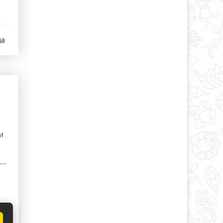
да
и
..