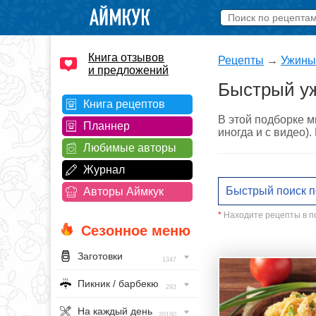
Книга отзывов
Рецепты
→
Ужины
и предложений
Быстрый уж
Книга рецептов
В этой подборке м
Планнер
иногда и с видео)
Любимые авторы
Журнал
Авторы Аймкук
*
Находите рецепты в по
Сезонное меню
Заготовки
1347
Пикник / барбекю
293
На каждый день
20160