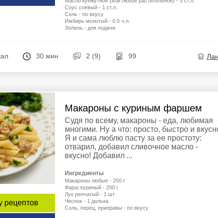
Масло кунжутное (или любое растительное) - 3 ст.л.
Соус соевый - 1 ст.л.
Соль - по вкусу
Имбирь молотый - 0.5 ч.л.
Зелень - для подачи
кал
30 мин
2 (9)
99
Ла
Макароны с куриным фаршем
Судя по всему, макароны - еда, любимая
многими. Ну а что: просто, быстро и вкусн
Я и сама люблю пасту за ее простоту:
отварил, добавил сливочное масло -
вкусно! Добавил ...
Ингредиенты
Макароны любые - 250 г
Фарш куриный - 200 г
Лук репчатый - 1 шт.
Чеснок - 1 долька
у рецептов
Соль, перец, приправы - по вкусу