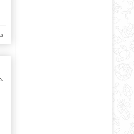
на
о.