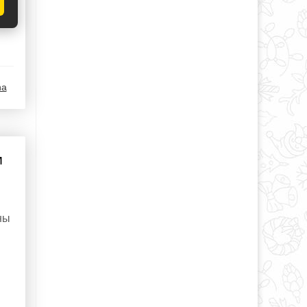
na
м
ны