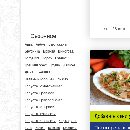
128 ккал
Сезонное
Айва
Арбуз
Баклажаны
Брусника
Брюква
Виноград
Голубика
Горох
Гранат
Грецкий орех
Груша
Дайкон
Дыня
Ежевика
Зеленый горошек
Инжир
Капуста белокочанная
Капуста Брокколи
Капуста Брюссельская
Капуста кольраби
Капуста пекинская
Добавить в книг
Капуста савойская
Картофель
Посмотреть рец
Киви
Кизил
Клюква
Кукуруза