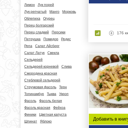
Лимон
Лук порей
Лук репчатый
Манго
Морковь
Облепиха
Огурец
Перец болгарский
Перец сладкий
Персики
176 к
Петрушка
Помидор
Редис
Репа
Салат Айсберг
Салат Латук
Свекла
Сельдерей
Сельдерей корневой
Слива
Смородина красная
Стеблевой сельдерей
Стручковая фасоль
Терн
Топинамбур
Тыква
Укроп
Фасоль
Фасоль белая
Фасоль красная
Фейхоа
Финики
Цветная капуста
Добавить в книг
Шпинат
Яблоко