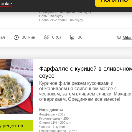
.
cookie
Лук репчатый - 0.5 шт.
Вино белое сухое - 125 мл
Перец молотый черный – по вкусу
Соль – по вкусу
Прованские травы - по вкусу
кал
30 мин
0 (6)
36
Mile
Фарфалле с курицей в сливочно
соусе
Куриное филе режем кусочками и
обжариваем на сливочном масле с
чесноком, затем вливаем сливки. Макаро
отвариваем. Соединяем все вместе!
Ингредиенты
Фарфалле - 250 г
Куриное филе - 250 г
Сливки 11% - 200 мл
у рецептов
Чеснок - 1 зубчик
Оливковое масло - 2 ст.л.