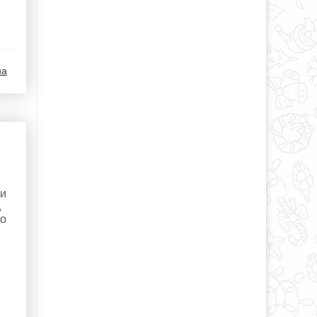
на
 и
,
то