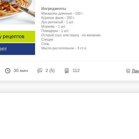
Ингредиенты
Макароны длинные - 150 г
Куриное филе - 250 г
Лук репчатый - 1 шт.
Морковь - 1 шт.
Помидоры - 1 шт.
Острый соус или перец - по желанию
у рецептов
Специи
Соль
Масло растительное - 3 ст.л.
епт
30 мин
2 (5)
112
Ла