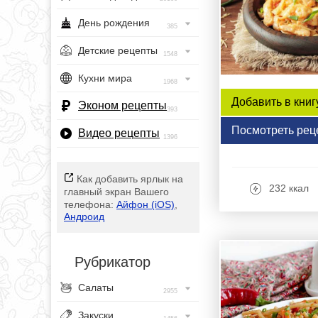
День рождения
385
Детские рецепты
1548
Кухни мира
1968
Добавить в книг
Эконом рецепты
393
Посмотреть рец
Видео рецепты
1396
Как добавить ярлык на
232 ккал
главный экран Вашего
телефона:
Айфон (iOS)
,
Андроид
Рубрикатор
Салаты
2955
Закуски