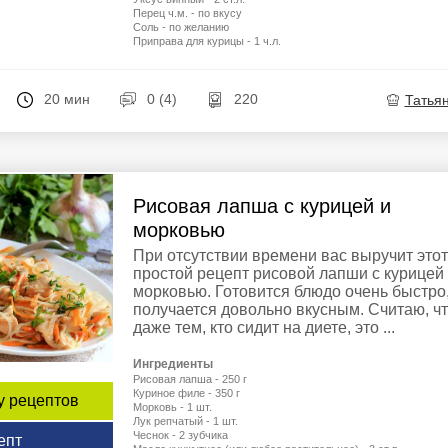
Перец ч.м. - по вкусу
Соль - по желанию
Приправа для курицы - 1 ч.л.
20 мин
0 (4)
220
Татья
Рисовая лапша с курицей и
морковью
При отсутствии времени вас выручит этот
простой рецепт рисовой лапши с курицей
морковью. Готовится блюдо очень быстро
получается довольно вкусным. Считаю, ч
даже тем, кто сидит на диете, это ...
Ингредиенты
Рисовая лапша - 250 г
Куриное филе - 350 г
у рецептов
Морковь - 1 шт.
Лук репчатый - 1 шт.
Чеснок - 2 зубчика
епт