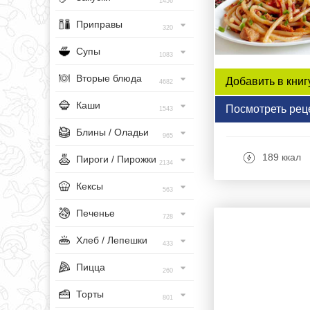
1456
Приправы
320
Супы
1083
Вторые блюда
Добавить в книг
4682
Каши
Посмотреть рец
1543
Блины / Оладьи
965
189 ккал
Пироги / Пирожки
2134
Кексы
563
Печенье
728
Хлеб / Лепешки
433
Пицца
260
Торты
801