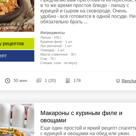
в то же время простое блюдо - лапшу с
курицей и сыром на сковороде. Очень
удобно - всё готовится в одной посуде. Не
обязательно брать ...
Ингредиенты
Лапша - 100 г
Куриное филе - 1 шт.
у рецептов
Лук репчатый - 1 шт.
Помидор - 1 шт.
Масло сливочное - 30 г
епт
Сыр - 70 г
Специи, соль - по вкусу
30 мин
1 (20)
178
Rench
Макароны с куриным филе и
овощами
Еще один простой и яркий рецепт спагетт
с курицей и овощами на обед или ужин.