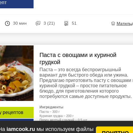
епт
30 мин
3 (21)
51
Матиль
Паста с овощами и куриной
грудкой
Паста – это всегда беспроигрышный
вариант для быстрого обеда или ужина.
Предлагаю приготовить пасту с овощами 
куриной грудкой – простое питательное
блюдо, для приготовления которого
потребуются самые доступные продукты. .
Ингредиенты
Паста – 300 г
у рецептов
Куриная грудка – 200 г
Перец желтый сладкий – 0.5 шт.
епт
Баклажан – 0.5 шт.
На
iamcook.ru
мы используем файлы
Помидор – 2 шт.
ПОНЯТНО
Оливковое масло – 2 ст.л.