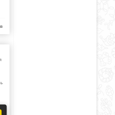
ша
)
я
вь