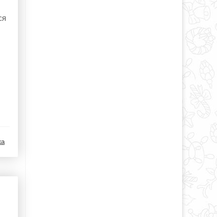
ся
ка