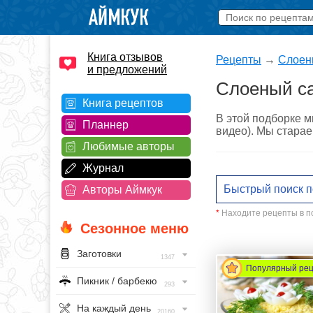
Книга отзывов
Рецепты
→
Слоен
и предложений
Слоеный са
Книга рецептов
В этой подборке м
Планнер
видео). Мы старае
Любимые авторы
Журнал
Авторы Аймкук
*
Находите рецепты в по
Сезонное меню
Заготовки
1347
Популярный ре
Пикник / барбекю
293
На каждый день
20160