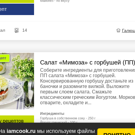
Майонез - по вкусу
епт
кал
14
Галю
цепт
Салат «Мимоза» с горбушей (ПП
Соберите ингредиенты для приготовлени
ПП салата «Мимоза» с горбушей.
Консервированную горбушу достаньте из
баночки и разомните вилкой. Выложите
первым слоем салата. Смажьте
классическим греческим йогуртом. Морко
отварите, охладите и...
Ингредиенты
Горбуша в собственном соку - 250 г
у рецептов
Йогурт греческий - 100 г
Яйцо куриное - 2-3 шт.
На
iamcook.ru
мы используем файлы
Морковь - 1 шт.
епт
ПОНЯТНО