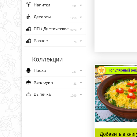
Напитки
491
Десерты
1256
ПП / Диетическое
3929
Разное
76
Коллекции
Пасха
Популярный ре
237
Хэллоуин
31
Выпечка
1296
Добавить в книг