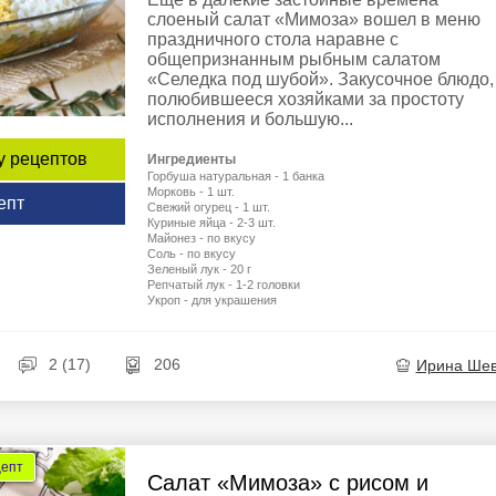
слоеный салат «Мимоза» вошел в меню
праздничного стола наравне с
общепризнанным рыбным салатом
«Селедка под шубой». Закусочное блюдо,
полюбившееся хозяйками за простоту
исполнения и большую...
у рецептов
Ингредиенты
Горбуша натуральная - 1 банка
Морковь - 1 шт.
епт
Свежий огурец - 1 шт.
Куриные яйца - 2-3 шт.
Майонез - по вкусу
Соль - по вкусу
Зеленый лук - 20 г
Репчатый лук - 1-2 головки
Укроп - для украшения
2 (17)
206
Ирина Ше
цепт
Салат «Мимоза» с рисом и