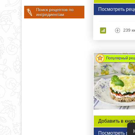
Посмотреть рец
Поиск рецептов по
ингредиентам
239 к
Популярный ре
Добавить в книг
Посмотреть рец