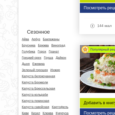
Посмотреть рец
144 ккал
Сезонное
Айва
Арбуз
Баклажаны
Брусника
Брюква
Виноград
Популярный ре
Голубика
Горох
Гранат
Грецкий орех
Груша
Дайкон
Дыня
Ежевика
Зеленый горошек
Инжир
Капуста белокочанная
Капуста Брокколи
Капуста Брюссельская
Капуста кольраби
Капуста пекинская
Добавить в книг
Капуста савойская
Картофель
Посмотреть рец
Киви
Кизил
Клюква
Кукуруза