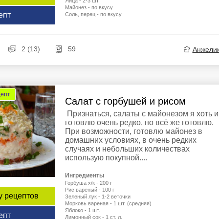
Яйца - 2-3 шт.
Майонез - по вкусу
епт
Соль, перец - по вкусу
2 (13)
59
Анжели
цепт
Салат с горбушей и рисом
Признаться, салаты с майонезом я хоть и
готовлю очень редко, но всё же готовлю.
При возможности, готовлю майонез в
домашних условиях, в очень редких
случаях и небольших количествах
использую покупной....
Ингредиенты
Горбуша х/к - 200 г
Рис вареный - 100 г
у рецептов
Зеленый лук - 1-2 веточки
Морковь вареная - 1 шт. (средняя)
Яблоко - 1 шт.
епт
Лимонный сок - 1 ст. л.