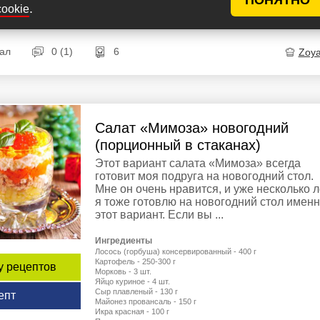
Лук зеленый - 30 г
.
cookie
Соль - по вкусу
кал
0 (1)
6
Zoy
Салат «Мимоза» новогодний
(порционный в стаканах)
Этот вариант салата «Мимоза» всегда
готовит моя подруга на новогодний стол.
Мне он очень нравится, и уже несколько л
я тоже готовлю на новогодний стол имен
этот вариант. Если вы ...
Ингредиенты
Лосось (горбуша) консервированный - 400 г
Картофель - 250-300 г
у рецептов
Морковь - 3 шт.
Яйцо куриное - 4 шт.
Сыр плавленый - 130 г
епт
Майонез провансаль - 150 г
Икра красная - 100 г