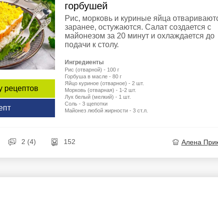
горбушей
Рис, морковь и куриные яйца отваривают
заранее, остужаются. Салат создается с
майонезом за 20 минут и охлаждается до
подачи к столу.
Ингредиенты
Рис (отварной) - 100 г
Горбуша в масле - 80 г
Яйцо куриное (отварное) - 2 шт.
у рецептов
Морковь (отварная) - 1-2 шт.
Лук белый (мелкий) - 1 шт.
Соль - 3 щепотки
епт
Майонез любой жирности - 3 ст.л.
2 (4)
152
Алена При