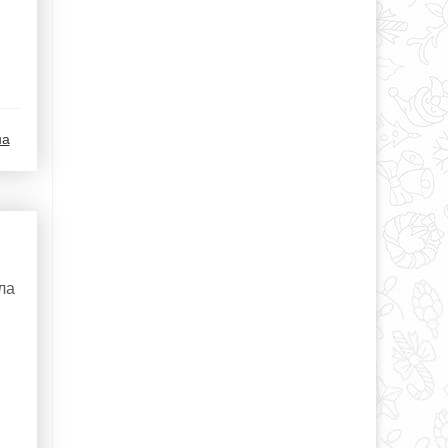
на
ла
.