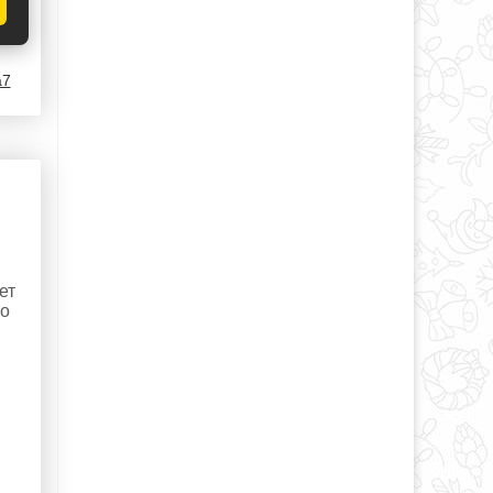
a7
ет
но