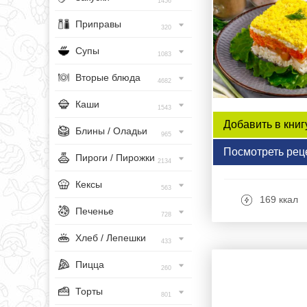
1456
Приправы
320
Супы
1083
Вторые блюда
4682
Каши
1543
Добавить в книг
Блины / Оладьи
965
Посмотреть рец
Пироги / Пирожки
2134
Кексы
563
169 ккал
Печенье
728
Хлеб / Лепешки
433
Пицца
260
Торты
801