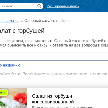
Расширенный поиск
ые салаты
→
Слоеный салат с горбушей
лат с горбушей
ы расскажем, как приготовить Слоеный салат с горбушей (
мся объяснить все нюансы и ответить на все вопросы и ко
дборке быстро! Просто введите часть слова из названия рецепта, например:
цепт
Салат из горбуши
консервированной
Еще в далекие застойные времена