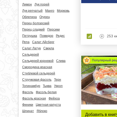
Лимон
Лук порей
Лук репчатый
Манго
Морковь
Облепиха
Огурец
Перец болгарский
Перец сладкий
Персики
253 к
Петрушка
Помидор
Редис
Репа
Салат Айсберг
Салат Латук
Свекла
Сельдерей
Популярный ре
Сельдерей корневой
Слива
Смородина красная
Стеблевой сельдерей
Стручковая фасоль
Терн
Топинамбур
Тыква
Укроп
Фасоль
Фасоль белая
Фасоль красная
Фейхоа
Финики
Цветная капуста
Шпинат
Яблоко
Добавить в книг