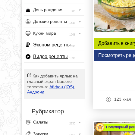
День рождения
385
Детские рецепты
1548
Кухни мира
1968
Добавить в книг
Эконом рецепты
393
Посмотреть рец
Видео рецепты
1396
Как добавить ярлык на
главный экран Вашего
телефона:
Айфон (iOS)
,
Андроид
123 ккал
Рубрикатор
Салаты
2955
Популярный ре
Закуски