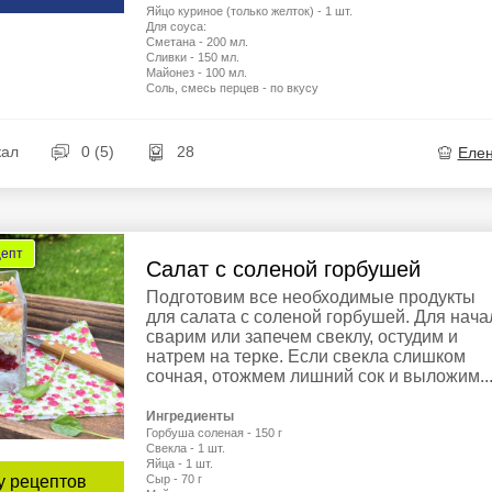
Яйцо куриное (только желток) - 1 шт.
Для соуса:
Сметана - 200 мл.
Сливки - 150 мл.
Майонез - 100 мл.
Соль, смесь перцев - по вкусу
кал
0 (5)
28
Еле
цепт
Салат с соленой горбушей
Подготовим все необходимые продукты
для салата с соленой горбушей. Для нача
сварим или запечем свеклу, остудим и
натрем на терке. Если свекла слишком
сочная, отожмем лишний сок и выложим..
Ингредиенты
Горбуша соленая - 150 г
Свекла - 1 шт.
Яйца - 1 шт.
Сыр - 70 г
у рецептов