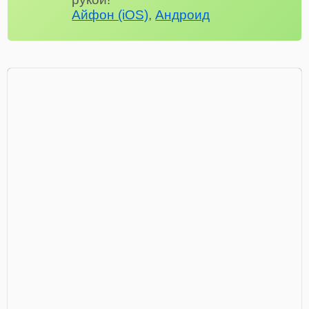
Айфон (iOS)
,
Андроид