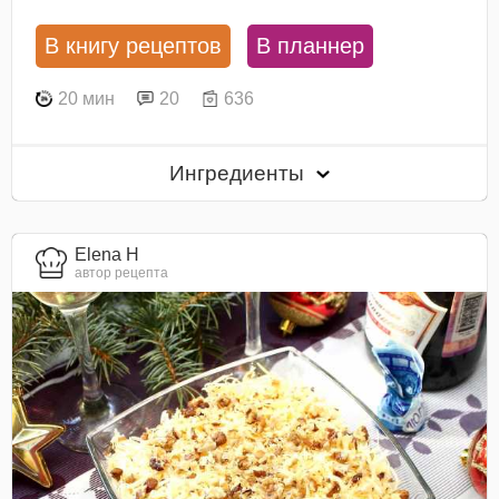
В книгу рецептов
В планнер
20 мин
20
636
Ингредиенты
Elena H
автор рецепта