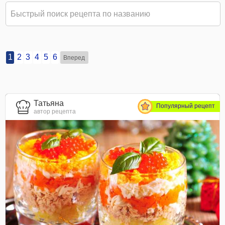
1
2
3
4
5
6
Вперед
Татьяна
Популярный рецепт
автор рецепта