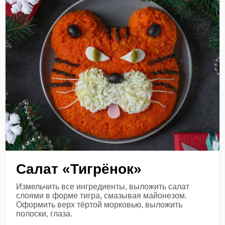
Салат «Тигрёнок»
Измельчить все ингредиенты, выложить салат
слоями в форме тигра, смазывая майонезом.
Оформить верх тёртой морковью, выложить
полоски, глаза.