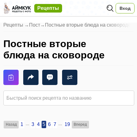
Рецепты
Вход
Рецепты
→
Пост
→
Постные вторые блюда на сковороде
Постные вторые
блюда на сковороде
...
...
1
3
4
5
6
7
19
Назад
Вперед