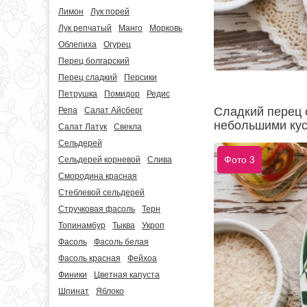
Лимон
Лук порей
Лук репчатый
Манго
Морковь
Облепиха
Огурец
Перец болгарский
Перец сладкий
Персики
Петрушка
Помидор
Редис
Сладкий перец 
Репа
Салат Айсберг
небольшими кус
Салат Латук
Свекла
Сельдерей
Фото 3
Сельдерей корневой
Слива
Смородина красная
Стеблевой сельдерей
Стручковая фасоль
Терн
Топинамбур
Тыква
Укроп
Фасоль
Фасоль белая
Фасоль красная
Фейхоа
Финики
Цветная капуста
Шпинат
Яблоко