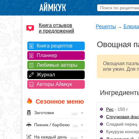
Книга отзывов
Рецепты
→
Блюда
и предложений
Овощная п
Книга рецептов
Планнер
Овощная паэлья
Любимые авторы
или ужин. Для 
Журнал
Авторы Аймкук
Ингредиент
Сезонное меню
Рис
- 150 г
Заготовки
1347
Стручковая фа
Сладкий перец -
Пикник / барбекю
293
Кукуруза консер
На каждый день
Лук репчатый
- 
20160