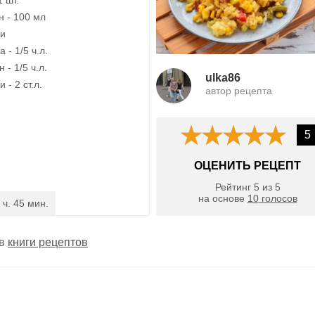
 - 100 мл
ки
 - 1/5 ч.л.
- 1/5 ч.л.
ulka86
 - 2 ст.л.
автор рецепта
5
ОЦЕНИТЬ РЕЦЕПТ
Рейтинг
5
из
5
на основе
10
голосов
 ч. 45 мин.
 в
книги рецептов