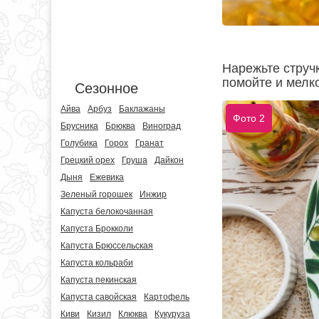
Нарежьте струч
помойте и мелк
Сезонное
Айва
Арбуз
Баклажаны
Фото 2
Брусника
Брюква
Виноград
Голубика
Горох
Гранат
Грецкий орех
Груша
Дайкон
Дыня
Ежевика
Зеленый горошек
Инжир
Капуста белокочанная
Капуста Брокколи
Капуста Брюссельская
Капуста кольраби
Капуста пекинская
Капуста савойская
Картофель
Киви
Кизил
Клюква
Кукуруза