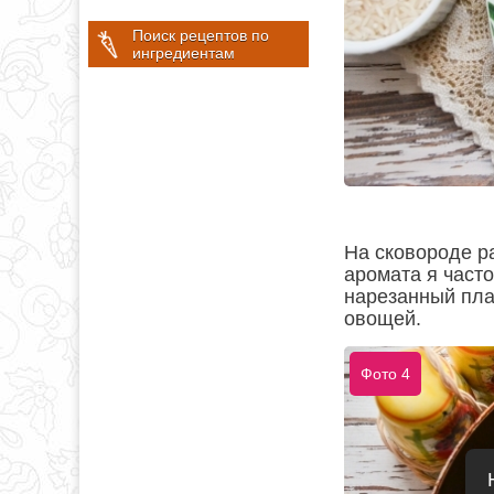
Поиск рецептов по
ингредиентам
На сковороде р
аромата я часто
нарезанный пла
овощей.
Фото 4