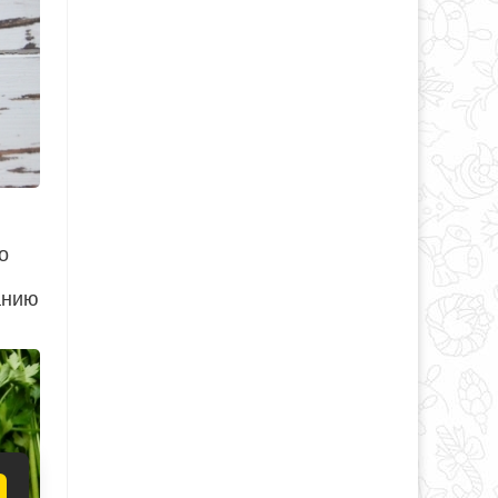
о
анию