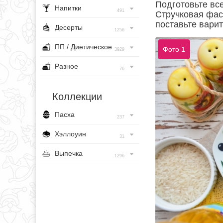
Подготовьте вс
Напитки
491
Стручковая фас
поставьте варит
Десерты
1256
ПП / Диетическое
Фото 1
3929
Разное
76
Коллекции
Пасха
237
Хэллоуин
31
Выпечка
1296