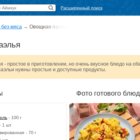
Расширенный поиск
 без мяса
→
Овощная паэлья
аэлья
 - простое в приготовлении, но очень вкусное блюдо на об
паэльи нужны простые и доступные продукты.
ы
Фото готового блю
соль
- 100 г
 1 шт.
вированная - 70 г
1 шт.