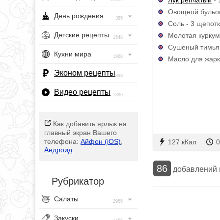
Овощной бульон
День рождения
385
Соль - 3 щепот
Детские рецепты
Молотая куркума
1548
Сушеный тимьян 
Кухни мира
1968
Масло для жарки
Эконом рецепты
393
Видео рецепты
1396
Как добавить ярлык на
главный экран Вашего
телефона:
Айфон (iOS)
,
127 кКал
0
Андроид
86
добавлений
Рубрикатор
Салаты
2955
Закуски