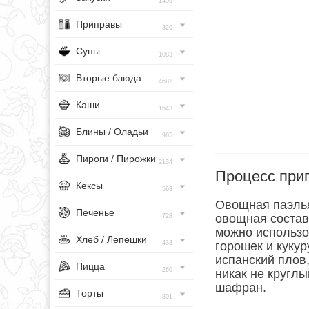
1456
Приправы
320
Супы
1083
Вторые блюда
4682
Каши
1543
Блины / Оладьи
965
Пироги / Пирожки
2134
Процесс при
Кексы
563
Овощная паэлья
Печенье
овощная состав
728
можно использо
Хлеб / Лепешки
433
горошек и кукур
испанский плов
Пицца
260
никак не круглы
шафран.
Торты
801