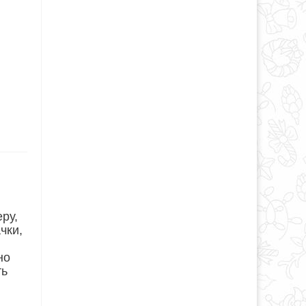
ру,
чки,
но
ть