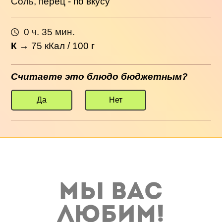
Соль, перец - по вкусу
0 ч. 35 мин.
К
→
75
кКал / 100 г
Считаете это блюдо бюджетным?
Да
Нет