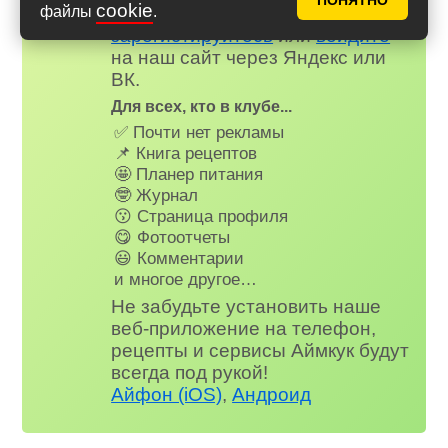
ПОНЯТНО
cookie
файлы
.
Вступайте в клуб Аймкук. Просто
зарегистируйтесь
или
войдите
на наш сайт через Яндекс или
ВК.
Для всех, кто в клубе...
✅ Почти нет рекламы
📌 Книга рецептов
🤩 Планер питания
🤓 Журнал
😗 Страница профиля
😋 Фотоотчеты
😃 Комментарии
и многое другое…
Не забудьте установить наше
веб-приложение на телефон,
рецепты и сервисы Аймкук будут
всегда под рукой!
Айфон (iOS)
,
Андроид