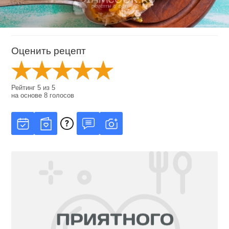
Оценить рецепт
Рейтинг
5
из
5
на основе
8
голосов