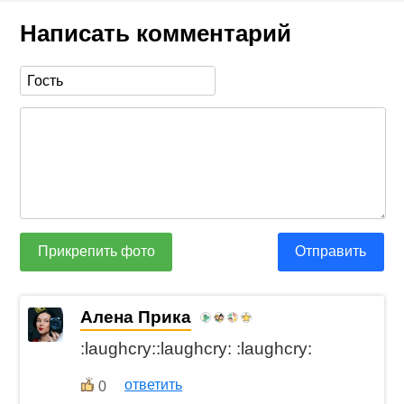
Написать комментарий
Прикрепить фото
Отправить
Алена Прика
:laughcry::laughcry: :laughcry:
ответить
0