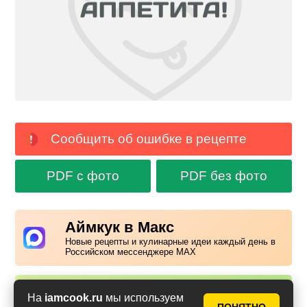
Сообщить об ошибке в рецепте
PDF с фото
PDF без фото
Аймкук в Макс
Новые рецепты и кулинарные идеи каждый день в
Российском мессенджере MAX
Надоела реклама?
На
iamcook.ru
мы используем
✕