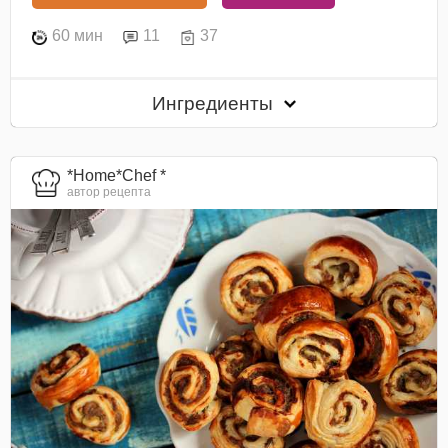
60 мин
11
37
Ингредиенты
*Home*Chef *
автор рецепта