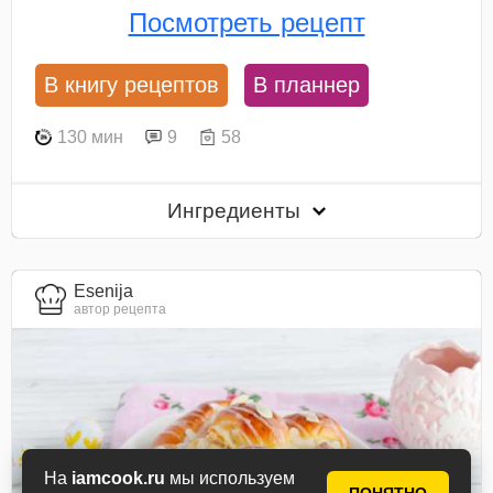
Посмотреть рецепт
В книгу рецептов
В планнер
130 мин
9
58
Ингредиенты
Esenija
автор рецепта
На
iamcook.ru
мы используем