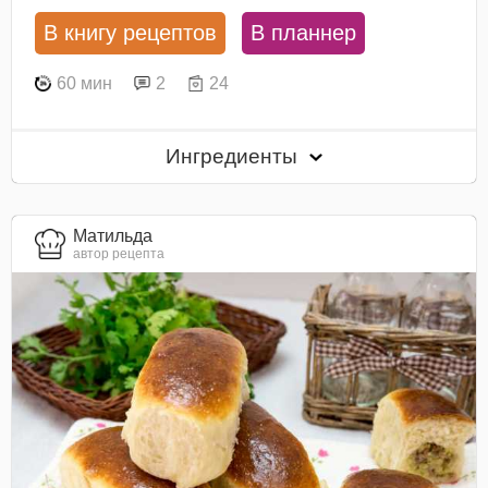
В книгу рецептов
В планнер
60 мин
2
24
Ингредиенты
Матильда
автор рецепта