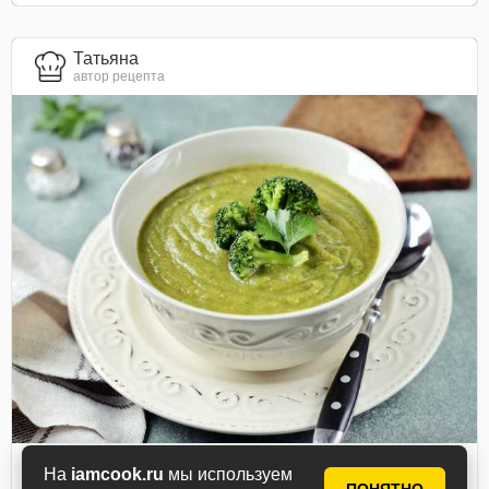
Татьяна
автор рецепта
На
iamcook.ru
мы используем
Диетический суп-пюре из