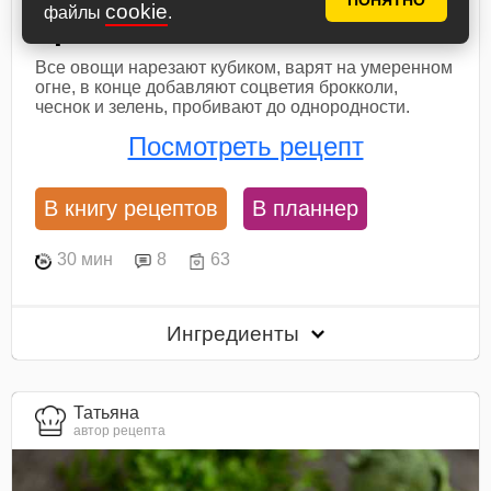
ПОНЯТНО
cookie
файлы
.
брокколи
Все овощи нарезают кубиком, варят на умеренном
огне, в конце добавляют соцветия брокколи,
чеснок и зелень, пробивают до однородности.
Посмотреть рецепт
В книгу рецептов
В планнер
30 мин
8
63
Ингредиенты
Татьяна
автор рецепта