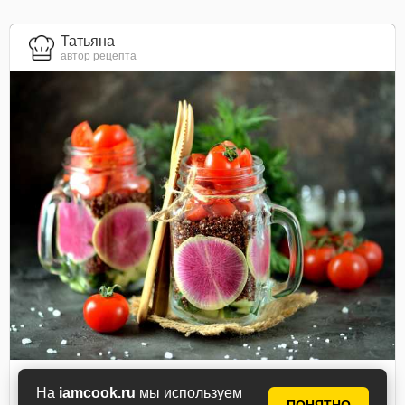
Татьяна
автор рецепта
Салат с киноа и овощами
На
iamcook.ru
мы используем