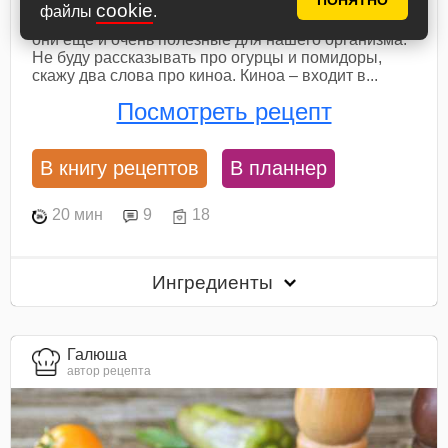
ПОНЯТНО
cookie
файлы
.
Все ингредиенты этого салата не только вкусные,
они еще и очень полезные для нашего организма.
Не буду рассказывать про огурцы и помидоры,
скажу два слова про киноа. Киноа – входит в...
Посмотреть рецепт
В книгу рецептов
В планнер
20 мин
9
18
Ингредиенты
Галюша
автор рецепта