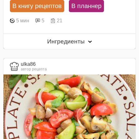
В книгу рецептов
В планнер
5 мин
5
21
Ингредиенты
ulka86
автор рецепта