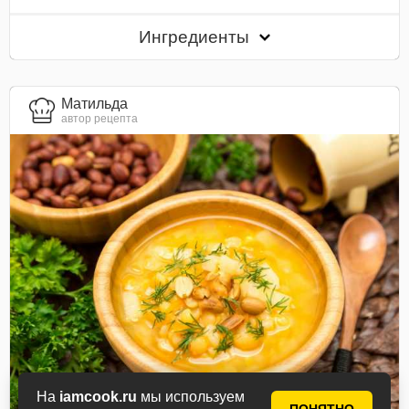
Ингредиенты
Матильда
автор рецепта
На
iamcook.ru
мы используем