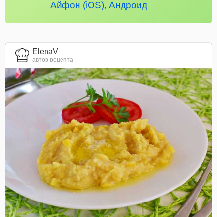
Айфон (iOS)
,
Андроид
ElenaV
автор рецепта