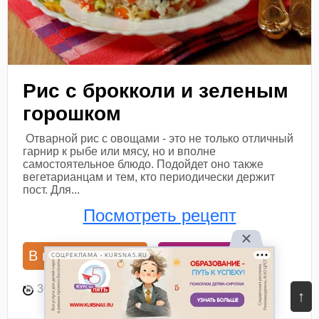
Рис с брокколи и зеленым
горошком
Отварной рис с овощами - это не только отличный
гарнир к рыбе или мясу, но и вполне
самостоятельное блюдо. Подойдет оно также
вегетарианцам и тем, кто периодически держит
пост. Для...
Посмотреть рецепт
В книгу рецептов
В планнер
СОЦРЕКЛАМА • KURSNA5.RU
30 мин
2
64
↑