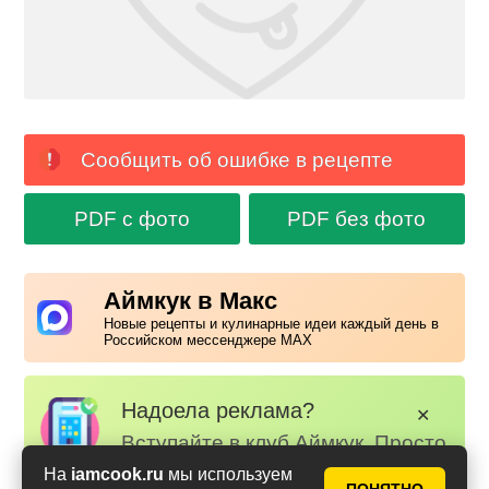
Сообщить об ошибке в рецепте
PDF с фото
PDF без фото
Аймкук в Макс
Новые рецепты и кулинарные идеи каждый день в
Российском мессенджере MAX
Надоела реклама?
✕
Вступайте в клуб Аймкук. Просто
зарегистируйтесь
или
войдите
На
iamcook.ru
мы используем