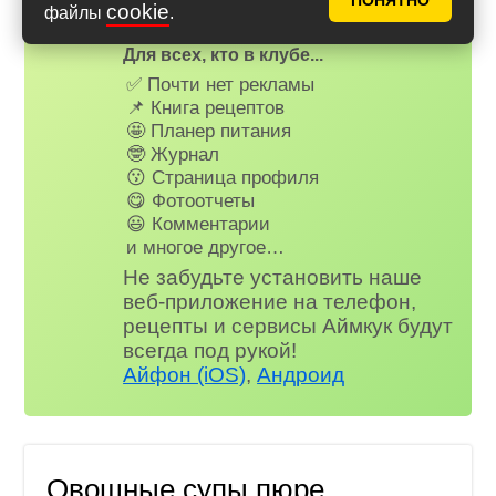
на наш сайт через Яндекс или
ПОНЯТНО
cookie
файлы
.
ВК.
Для всех, кто в клубе...
✅ Почти нет рекламы
📌 Книга рецептов
🤩 Планер питания
🤓 Журнал
😗 Страница профиля
😋 Фотоотчеты
😃 Комментарии
и многое другое…
Не забудьте установить наше
веб-приложение на телефон,
рецепты и сервисы Аймкук будут
всегда под рукой!
Айфон (iOS)
,
Андроид
Овощные супы пюре