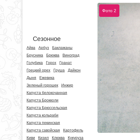
Фото 2
Сезонное
Айва
Арбуз
Баклажаны
Брусника
Брюква
Виноград
Голубика
Горох
Гранат
Грецкий орех
Груша
Дайкон
Дыня
Ежевика
Зеленый горошек
Инжир
Капуста белокочанная
Капуста Брокколи
Капуста Брюссельская
Капуста кольраби
Капуста пекинская
Капуста савойская
Картофель
Киви
Кизил
Клюква
Кукуруза