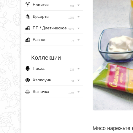
Напитки
491
Десерты
1256
ПП / Диетическое
3929
Разное
76
Коллекции
Пасха
237
Хэллоуин
31
Выпечка
1296
Мясо нарежьте 