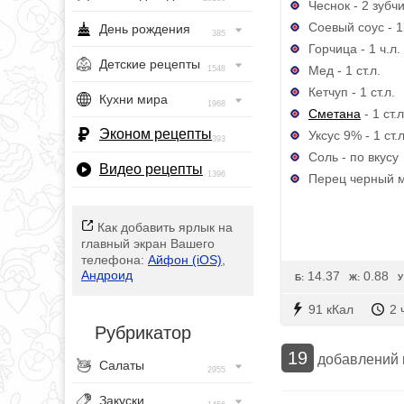
Чеснок - 2 зубч
Соевый соус - 1 
День рождения
385
Горчица - 1 ч.л.
Детские рецепты
Мед - 1 ст.л.
1548
Кетчуп - 1 ст.л.
Кухни мира
1968
Сметана
- 1 ст.л
Эконом рецепты
Уксус 9% - 1 ст.л
393
Соль - по вкусу
Видео рецепты
1396
Перец черный м
Как добавить ярлык на
главный экран Вашего
телефона:
Айфон (iOS)
,
Андроид
14.37
0.88
Б:
Ж:
У
91 кКал
2 
Рубрикатор
19
добавлений
Салаты
2955
Закуски