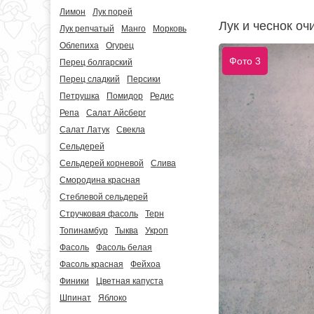
Лимон
Лук порей
Лук и чеснок оч
Лук репчатый
Манго
Морковь
Облепиха
Огурец
Фото 3
Перец болгарский
Перец сладкий
Персики
Петрушка
Помидор
Редис
Репа
Салат Айсберг
Салат Латук
Свекла
Сельдерей
Сельдерей корневой
Слива
Смородина красная
Стеблевой сельдерей
Стручковая фасоль
Терн
Топинамбур
Тыква
Укроп
Фасоль
Фасоль белая
Фасоль красная
Фейхоа
Финики
Цветная капуста
Шпинат
Яблоко