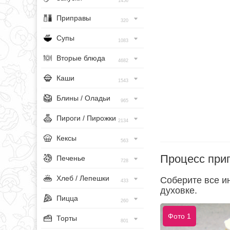
1456
Приправы
320
Супы
1083
Вторые блюда
4682
Каши
1543
Блины / Оладьи
965
Пироги / Пирожки
2134
Кексы
563
Процесс при
Печенье
728
Хлеб / Лепешки
Соберите все и
433
духовке.
Пицца
260
Фото 1
Торты
801