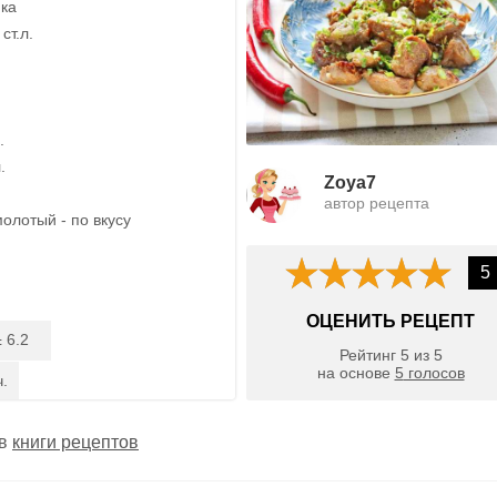
ика
ст.л.
.
.
Zoya7
автор рецепта
олотый - по вкусу
5
ОЦЕНИТЬ РЕЦЕПТ
6.2
:
Рейтинг
5
из
5
на основе
5
голосов
ч.
 в
книги рецептов