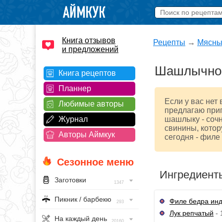
Книга отзывов
Рецепты
→
Мясны
и предложений
Шашлычное
Книга рецептов
Планнер
Если у вас нет
Любимые авторы
предлагаю приг
Журнал
шашлыку - сочн
свинины, котор
Авторы Аймкук
сегодня - филе
Сезонное меню
Ингредиент
Заготовки
1347
Пикник / барбекю
Филе бедра ин
293
Лук репчатый
- 
На каждый день
20160