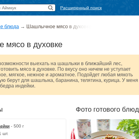
Расширенный поиск
е блюда
→
Шашлычное мясо в духовке
 мясо в духовке
 возможности выехать на шашлыки в ближайший лес,
отовить мясо в духовке. По вкусу оно ничем не уступает
ое, мягкое, нежное и ароматное. Подойдет любая мякоть
ую берут для шашлыка, баранина, телятина, курица. У меня
 бедра индейки.
ы
Фото готового блю
дейки
- 500 г
1 шт.