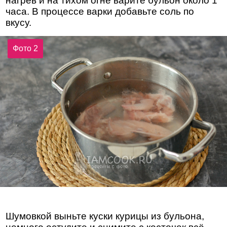
нагрев и на тихом огне варите бульон около 1
часа. В процессе варки добавьте соль по
вкусу.
Фото 2
Шумовкой выньте куски курицы из бульона,