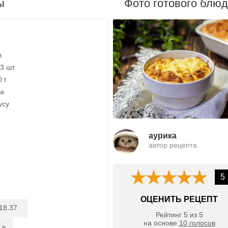
ы
Фото готового блю
л
3 шт.
 г
ка
усу
aурика
автор рецепта
5
ОЦЕНИТЬ РЕЦЕПТ
18.37
Рейтинг
5
из
5
на основе
10
голосов
 ч.