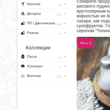
Соберите проду
Напитки
рисового пудин
491
круглозерным и
Десерты
1256
жирностью не б
сахара, как по
ПП / Диетическое
3929
сухофруктов. Г
сиропом "Топин
Разное
76
Фото 1
Коллекции
Пасха
237
Хэллоуин
31
Выпечка
1296