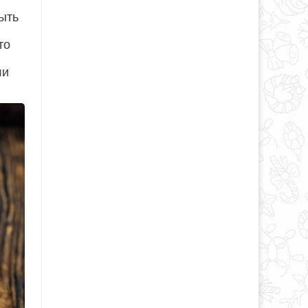
ыть
то
ли