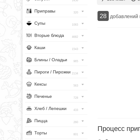
1456
Приправы
320
28
добавлений
Супы
1083
Вторые блюда
4682
Каши
1543
Блины / Оладьи
965
Пироги / Пирожки
2134
Кексы
563
Печенье
728
Хлеб / Лепешки
433
Пицца
260
Процесс при
Торты
801