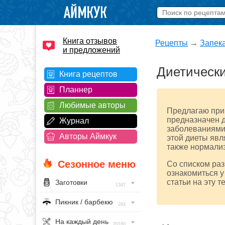
Книга отзывов
Рецепты
→
Запек
и предложений
Диетически
Книга рецептов
Планнер
Любимые авторы
Предлагаю приг
предназначен д
Журнал
заболеваниями
Авторы Аймкук
этой диеты явл
также нормализ
Сезонное меню
Со списком ра
ознакомиться у
статьи на эту т
Заготовки
1347
Пикник / барбекю
293
На каждый день
20160