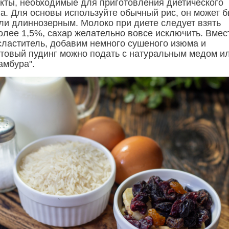
кты, необходимые для приготовления диетического
га. Для основы используйте обычный рис, он может б
ли длиннозерным. Молоко при диете следует взять
олее 1,5%, сахар желательно вовсе исключить. Вмес
дсластитель, добавим немного сушеного изюма и
отовый пудинг можно подать с натуральным медом и
амбура".