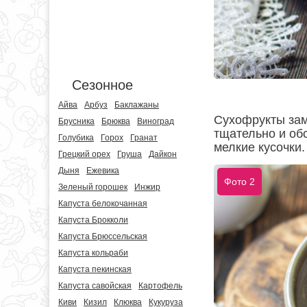
Сезонное
Айва
Арбуз
Баклажаны
Сухофрукты замо
Брусника
Брюква
Виноград
тщательно и об
Голубика
Горох
Гранат
мелкие кусочки.
Грецкий орех
Груша
Дайкон
Дыня
Ежевика
Фото 2
Зеленый горошек
Инжир
Капуста белокочанная
Капуста Брокколи
Капуста Брюссельская
Капуста кольраби
Капуста пекинская
Капуста савойская
Картофель
Киви
Кизил
Клюква
Кукуруза