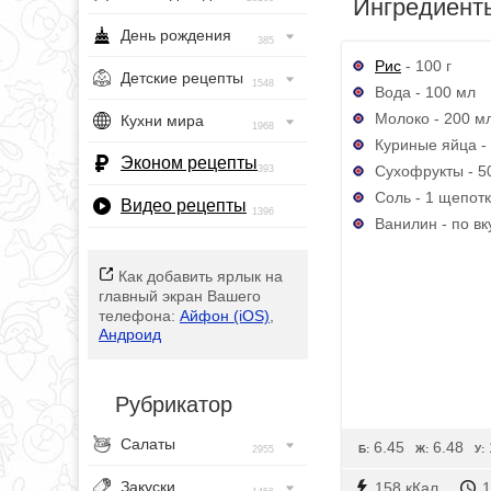
Ингредиент
День рождения
385
Рис
- 100 г
Детские рецепты
1548
Вода - 100 мл
Молоко - 200 м
Кухни мира
1968
Куриные яйца - 
Эконом рецепты
Сухофрукты - 50
393
Соль - 1 щепот
Видео рецепты
1396
Ванилин - по вк
Как добавить ярлык на
главный экран Вашего
телефона:
Айфон (iOS)
,
Андроид
Рубрикатор
Салаты
6.45
6.48
Б:
Ж:
У:
2955
Закуски
158 кКал
1