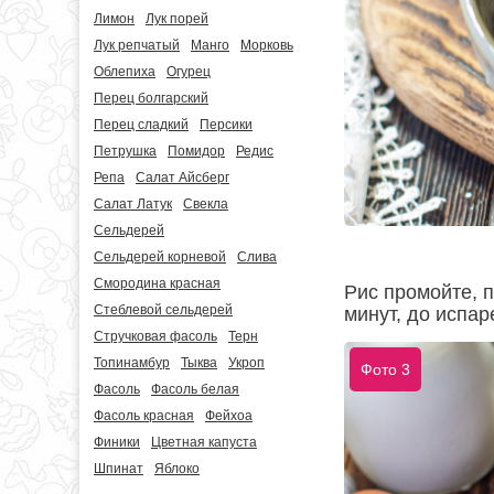
Лимон
Лук порей
Лук репчатый
Манго
Морковь
Облепиха
Огурец
Перец болгарский
Перец сладкий
Персики
Петрушка
Помидор
Редис
Репа
Салат Айсберг
Салат Латук
Свекла
Сельдерей
Сельдерей корневой
Слива
Смородина красная
Рис промойте, 
Стеблевой сельдерей
минут, до испар
Стручковая фасоль
Терн
Топинамбур
Тыква
Укроп
Фото 3
Фасоль
Фасоль белая
Фасоль красная
Фейхоа
Финики
Цветная капуста
Шпинат
Яблоко