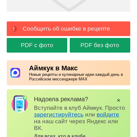
Сообщить об ошибке в рецепте
PDF с фото
PDF без фото
Аймкук в Макс
Новые рецепты и кулинарные идеи каждый день в
Российском мессенджере MAX
Надоела реклама?
✕
Вступайте в клуб Аймкук. Просто
зарегистируйтесь
или
войдите
на наш сайт через Яндекс или
ВК.
Для всех, кто в клубе...