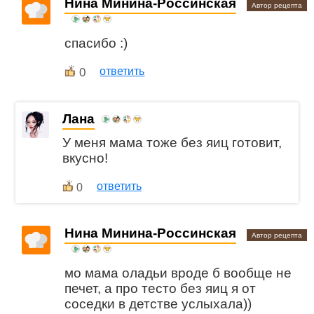
Нина Минина-Россинская
Автор рецепта
спасибо :)
0
ответить
Лана
У меня мама тоже без яиц готовит,
вкусно!
ответить
0
Нина Минина-Россинская
Автор рецепта
мо мама оладьи вроде б вообще не
печет, а про тесто без яиц я от
соседки в детстве услыхала))