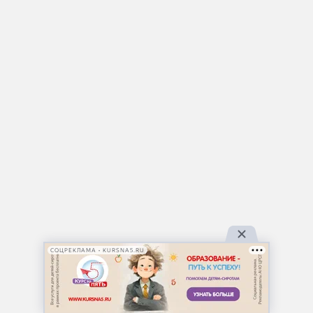
СОЦРЕКЛАМА • KURSNA5.RU